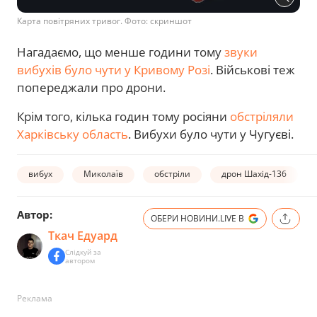
Карта повітряних тривог. Фото: скриншот
Нагадаємо, що менше години тому
звуки
вибухів було чути у Кривому Розі
. Військові теж
попереджали про дрони.
Крім того, кілька годин тому росіяни
обстріляли
Харківську область
. Вибухи було чути у Чугуєві.
вибух
Миколаїв
обстріли
дрон Шахід-136
Автор:
ОБЕРИ НОВИНИ.LIVE В
Ткач Едуард
Слідкуй за
автором
Реклама