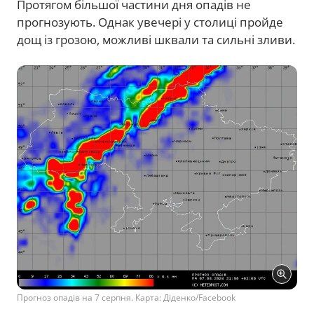
Протягом більшої частини дня опадів не
прогнозують. Однак увечері у столиці пройде
дощ із грозою, можливі шквали та сильні зливи.
Прогноз опадів на 7 серпня. Карта: Діденко/Facebook