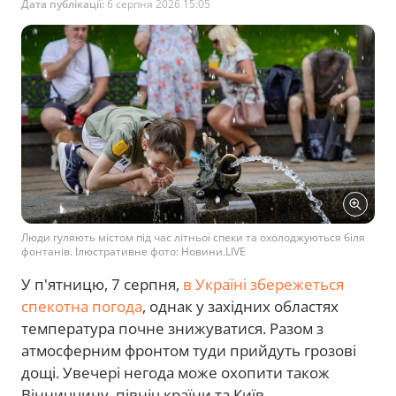
Дата публікації:
6 серпня 2026 15:05
Люди гуляють містом під час літньої спеки та охолоджуються біля
фонтанів. Ілюстративне фото: Новини.LIVE
У п'ятницю, 7 серпня,
в Україні збережеться
спекотна погода
, однак у західних областях
температура почне знижуватися. Разом з
атмосферним фронтом туди прийдуть грозові
дощі. Увечері негода може охопити також
Вінниччину, північ країни та Київ.