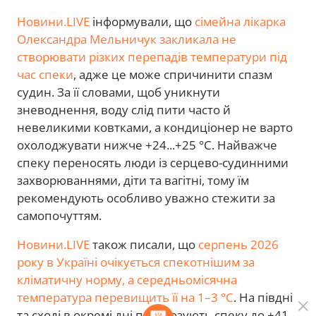
Новини.LIVE
інформували, що
сімейна лікарка
Олександра Мельничук закликала не
створювати різких перепадів температури під
час спеки
, адже це може спричинити спазм
судин. За її словами, щоб уникнути
зневоднення, воду слід пити часто й
невеликими ковтками, а кондиціонер не варто
охолоджувати нижче +24...+25 °C. Найважче
спеку переносять люди із серцево-судинними
захворюваннями, діти та вагітні, тому їм
рекомендують особливо уважно стежити за
самопочуттям.
Новини.LIVE
також писали, що
серпень 2026
року в Україні очікується спекотнішим за
кліматичну норму, а середньомісячна
температура перевищить її на 1–3 °C
. На півдні
та сході в окремі дні прогнозують спеку до +41