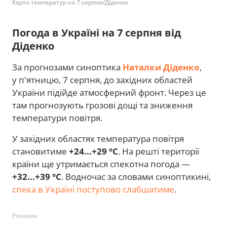
Карта температур на 7 серпня/Діденко
Погода в Україні на 7 серпня від
Діденко
За прогнозами синоптика
Наталки Діденко
,
у п'ятницю, 7 серпня, до західних областей
України підійде атмосферний фронт. Через це
там прогнозують грозові дощі та зниження
температури повітря.
У західних областях температура повітря
становитиме
+24...+29 °C
. На решті території
країни ще утримається спекотна погода —
+32...+39 °C
. Водночас за словами синоптикині,
спека в Україні поступово слабшатиме
.
Реклама