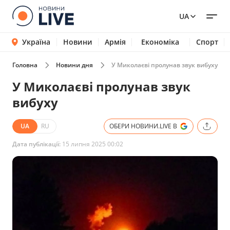
UA
Україна
Новини
Армія
Економіка
Спорт
Головна
Новини дня
У Миколаєві пролунав звук вибуху
У Миколаєві пролунав звук
вибуху
UA
RU
ОБЕРИ НОВИНИ.LIVE В
Дата публікації:
15 липня 2025 00:02