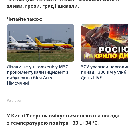
зливи, грози, град і шквали
.
Читайте також:
Літаки не ушкоджені: у МЗС
ЗСУ уразили чергови
прокоментували інцидент з
понад 1300 км углиб 
вибухівкою біля Ан у
День.LIVE
Німеччині
Реклама
У Києві 7 серпня очікується спекотна погода
з температурою повітря +33...+34 °C
.