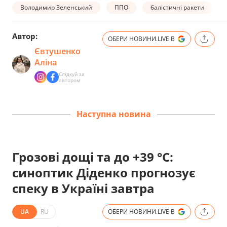
Володимир Зеленський
ППО
балістичні ракети
Автор:
ОБЕРИ НОВИНИ.LIVE В
Євтушенко
Аліна
Слідкуй за
автором
Наступна новина
Грозові дощі та до +39 °С:
синоптик Діденко прогнозує
спеку в Україні завтра
UA
RU
ОБЕРИ НОВИНИ.LIVE В