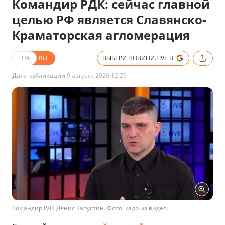
Командир РДК: сейчас главной
целью РФ является Славянско-
Краматорская агломерация
UA
RU
ВЫБЕРИ НОВИНИ.LIVE В
Дата публикации
9 августа 2026 12:29
Командир РДК Денис Капустин. Фото: кадр из видео