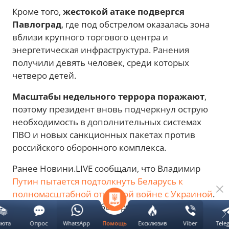
Кроме того,
жестокой атаке подвергся
Павлоград
, где под обстрелом оказалась зона
вблизи крупного торгового центра и
энергетическая инфраструктура. Ранения
получили девять человек, среди которых
четверо детей.
Масштабы недельного террора поражают
,
поэтому президент вновь подчеркнул острую
необходимость в дополнительных системах
ПВО и новых санкционных пакетах против
российского оборонного комплекса.
Ранее Новини.LIVE сообщали, что Владимир
Путин пытается подтолкнуть Беларусь к
полномасштабной открытой войне с Украиной
.
Сейчас два крупных белорусских завода уже
активно работают на обеспечение военных
люта
Опрос
WhatsApp
Ексклюзив
Viber
Tele
Помощь