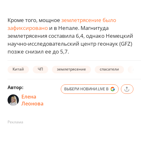
Кроме того, мощное
землетрясение было
зафиксировано
и в Непале. Магнитуда
землетрясения составила 6,4, однако Немецкий
научно-исследовательский центр геонаук (GFZ)
позже снизил ее до 5,7.
Китай
ЧП
землетрясение
спасатели
люд
Автор:
ВЫБЕРИ НОВИНИ.LIVE В
Елена
Леонова
Реклама