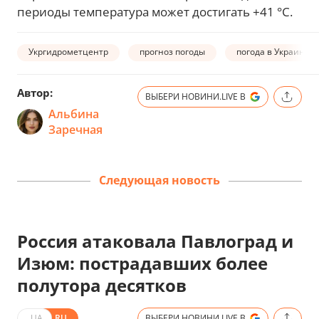
периоды температура может достигать +41 °C.
Укргидрометцентр
прогноз погоды
погода в Украине
Автор:
ВЫБЕРИ НОВИНИ.LIVE В
Альбина
Заречная
Следующая новость
Россия атаковала Павлоград и
Изюм: пострадавших более
полутора десятков
UA
RU
ВЫБЕРИ НОВИНИ.LIVE В