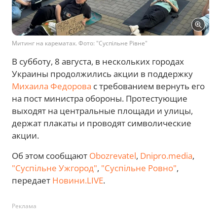
Митинг на карематах. Фото: "Суспільне Рівне"
В субботу, 8 августа, в нескольких городах
Украины продолжились акции в поддержку
Михаила Федорова
с требованием вернуть его
на пост министра обороны. Протестующие
выходят на центральные площади и улицы,
держат плакаты и проводят символические
акции.
Об этом сообщают
Obozrevatel
,
Dnipro.media
,
"Суспільне Ужгород"
,
"Суспільне Ровно"
,
передает
Новини.LIVE
.
Реклама