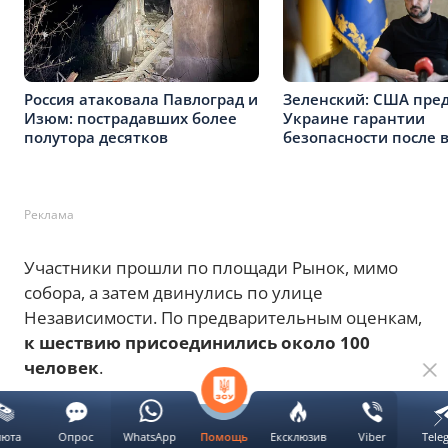
Россия атаковала Павлоград и
Зеленский: США пре
Изюм: пострадавших более
Украине гарантии
полутора десятков
безопасности после 
Реклама
Участники прошли по площади Рынок, мимо
собора, а затем двинулись по улице
Независимости. По предварительным оценкам,
к шествию присоединились около 100
человек
.
люта
Опрос
WhatsApp
Ексклюзив
Viber
Tele
Помощь