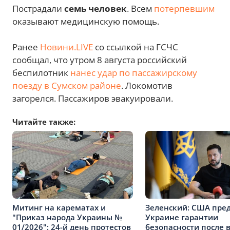
Пострадали
семь человек
. Всем
потерпевшим
оказывают медицинскую помощь.
Ранее
Новини.LIVE
со ссылкой на ГСЧС
сообщал, что утром 8 августа российский
беспилотник
нанес удар по пассажирскому
поезду в Сумском районе
. Локомотив
загорелся. Пассажиров эвакуировали.
Читайте также:
Митинг на карематах и
Зеленский: США пре
"Приказ народа Украины №
Украине гарантии
01/2026": 24-й день протестов
безопасности после 