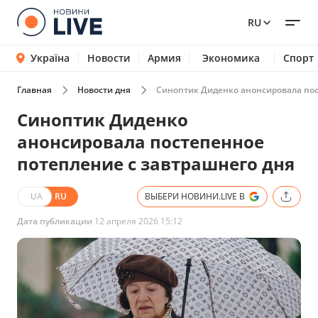
RU
Україна
Новости
Армия
Экономика
Спорт
Главная
Новости дня
Синоптик Диденко анонсировала пос
Синоптик Диденко
анонсировала постепенное
потепление с завтрашнего дня
UA
RU
ВЫБЕРИ НОВИНИ.LIVE В
Дата публикации
12 апреля 2026 15:12