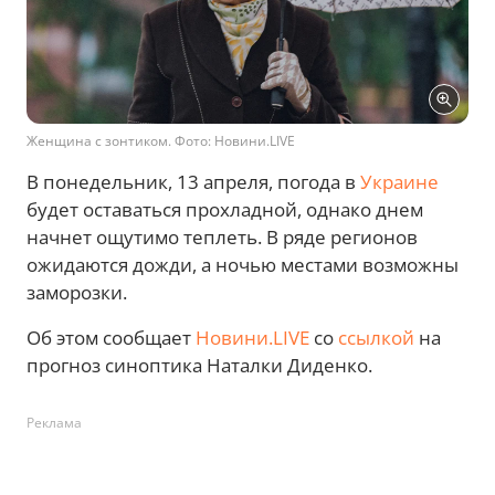
Женщина с зонтиком. Фото: Новини.LIVE
В понедельник, 13 апреля, погода в
Украине
будет оставаться прохладной, однако днем
начнет ощутимо теплеть. В ряде регионов
ожидаются дожди, а ночью местами возможны
заморозки.
Об этом сообщает
Новини.LIVE
со
ссылкой
на
прогноз синоптика Наталки Диденко.
Реклама