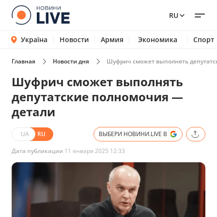
RU
Україна
Новости
Армия
Экономика
Спорт
Главная
Новости дня
Шуфрич сможет выполнять депутатс
Шуфрич сможет выполнять
депутатские полномочия —
детали
UA
RU
ВЫБЕРИ НОВИНИ.LIVE В
Дата публикации
11 января 2025 12:33