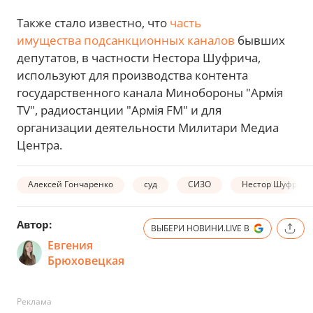
Также стало известно, что
часть
имущества подсанкционных каналов
бывших
депутатов, в частности Нестора Шуфрича,
используют для производства контента
государственного канала Минобороны "Армія
TV", радиостанции "Армія FM" и для
организации деятельности Милитари Медиа
Центра.
Алексей Гончаренко
суд
СИЗО
Нестор Шуфрич
Автор:
ВЫБЕРИ НОВИНИ.LIVE В
Евгения
Брюховецкая
Реклама