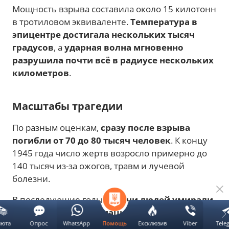
Мощность взрыва составила около 15 килотонн
в тротиловом эквиваленте.
Температура в
эпицентре достигала нескольких тысяч
градусов
, а
ударная волна мгновенно
разрушила почти всё в радиусе нескольких
километров
.
Масштабы трагедии
По разным оценкам,
сразу после взрыва
погибли от 70 до 80 тысяч человек
. К концу
1945 года число жертв возросло примерно до
140 тысяч из-за ожогов, травм и лучевой
болезни.
В последующие годы
тысячи людей умирали
от последствий радиационного облучения
.
люта
Опрос
WhatsApp
Ексклюзив
Viber
Tele
Значительно возросло число случаев
Помощь