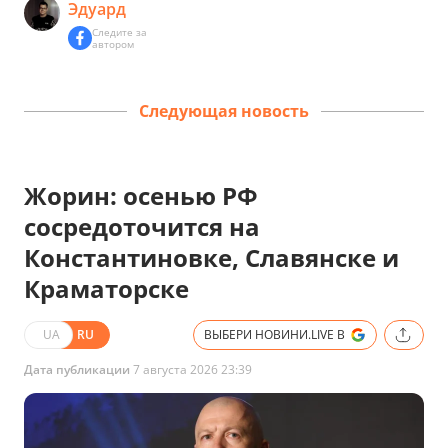
Эдуард
Следите за
автором
Следующая новость
Жорин: осенью РФ
сосредоточится на
Константиновке, Славянске и
Краматорске
UA
RU
ВЫБЕРИ НОВИНИ.LIVE В
Дата публикации
7 августа 2026 23:39