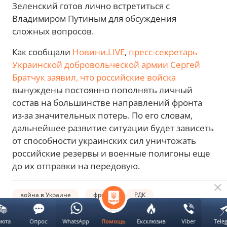
Зеленский готов лично встретиться с
Владимиром Путиным для обсуждения
сложных вопросов.
Как сообщали
Новини.LIVE
,
пресс-секретарь
Украинской добровольческой армии Сергей
Братчук заявил, что российские войска
вынуждены постоянно пополнять личный
состав на большинстве направлений фронта
из-за значительных потерь. По его словам,
дальнейшее развитие ситуации будет зависеть
от способности украинских сил уничтожать
российские резервы и военные полигоны еще
до их отправки на передовую.
война в Украине
фронт
РДК
люта
Опрос
WhatsApp
Ексклюзив
Viber
Tele
Помощь
Автор:
ВЫБЕРИ НОВИНИ.LIVE В