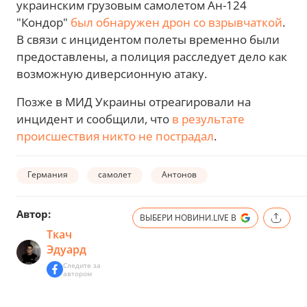
украинским грузовым самолетом Ан-124
"Кондор"
был обнаружен дрон со взрывчаткой
.
В связи с инцидентом полеты временно были
предоставлены, а полиция расследует дело как
возможную диверсионную атаку.
Позже в МИД Украины отреагировали на
инцидент и сообщили, что
в результате
происшествия никто не пострадал
.
Германия
самолет
Антонов
Автор:
ВЫБЕРИ НОВИНИ.LIVE В
Ткач
Эдуард
Следите за
автором