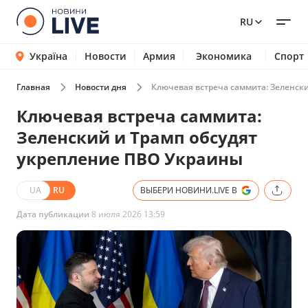
RU
Україна
Новости
Армия
Экономика
Спорт
Главная
Новости дня
Ключевая встреча саммита: Зеленск
Ключевая встреча саммита:
Зеленский и Трамп обсудят
укрепление ПВО Украины
UA
RU
ВЫБЕРИ НОВИНИ.LIVE В
Дата публикации
8 июля 2026 13:59