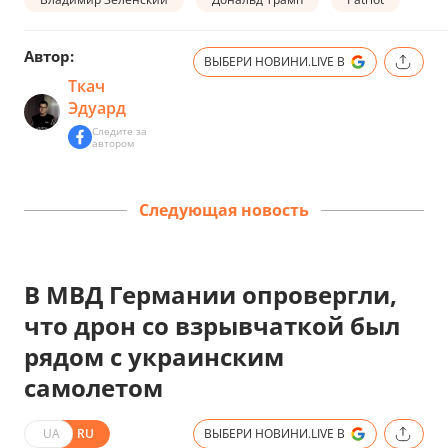
Автор:
ВЫБЕРИ НОВИНИ.LIVE В
Ткач
Эдуард
Следите за
автором
Следующая новость
В МВД Германии опровергли,
что дрон со взрывчаткой был
рядом с украинским
самолетом
UA
RU
ВЫБЕРИ НОВИНИ.LIVE В