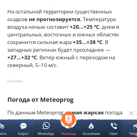
На остальной территории существенных
осадков
не прогнозируется.
Температура
воздуха ночью составит
+20...+25 °C
, днем в
центральных, восточных и южных областях
сохранится сильная жара
+35...+38 °C
. В
западных регионах будет прохладнее —
+27...+32 °C
. Ветер южный с переходом на
северный, 5–10 м/с.
Реклама
Погода от Meteoprog
По данным Meteoprog,
самая жаркая
погода
ожидается на востоке, юге и в части
центральных областей. В Днепропетровской,
люта
Опрос
WhatsApp
Ексклюзив
Viber
Tele
Помощь
Луганской, Донецкой и Запорожской областях