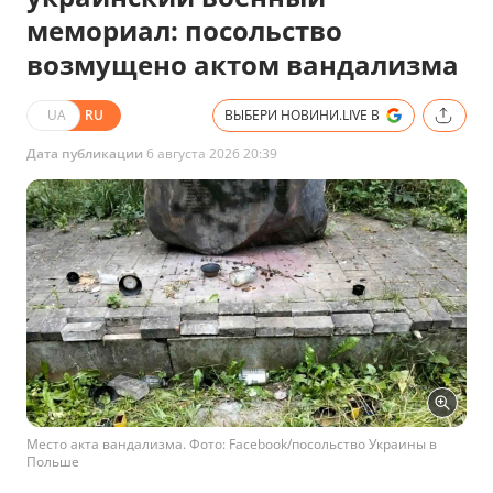
мемориал: посольство
возмущено актом вандализма
UA
RU
ВЫБЕРИ НОВИНИ.LIVE В
Дата публикации
6 августа 2026 20:39
Место акта вандализма. Фото: Facebook/посольство Украины в
Польше