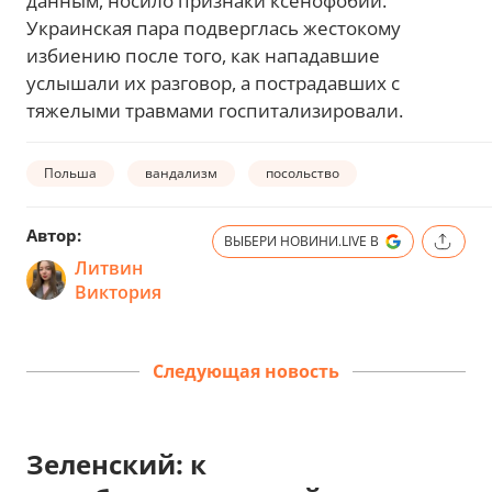
данным, носило признаки ксенофобии.
Украинская пара подверглась жестокому
избиению после того, как нападавшие
услышали их разговор, а пострадавших с
тяжелыми травмами госпитализировали.
Польша
вандализм
посольство
Автор:
ВЫБЕРИ НОВИНИ.LIVE В
Литвин
Виктория
Следующая новость
Зеленский: к