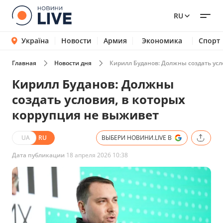
RU
Україна
Новости
Армия
Экономика
Спорт
Главная
Новости дня
Кирилл Буданов: Должны создать усл
Кирилл Буданов: Должны
создать условия, в которых
коррупция не выживет
UA
RU
ВЫБЕРИ НОВИНИ.LIVE В
Дата публикации
18 апреля 2026 10:38