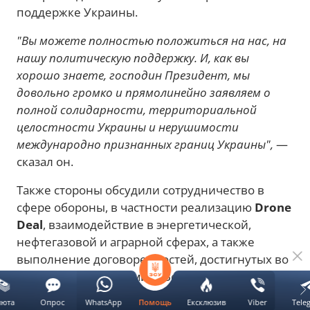
поддержке Украины.
"Вы можете полностью положиться на нас, на
нашу политическую поддержку. И, как вы
хорошо знаете, господин Президент, мы
довольно громко и прямолинейно заявляем о
полной солидарности, территориальной
целостности Украины и нерушимости
международно признанных границ Украины",
—
сказал он.
Также стороны обсудили сотрудничество в
сфере обороны, в частности реализацию
Drone
Deal
, взаимодействие в энергетической,
нефтегазовой и аграрной сферах, а также
выполнение договоренностей, достигнутых во
время визита Владимира Зеленского в
Азербайджан.
люта
Опрос
WhatsApp
Ексклюзив
Viber
Tele
Помощь