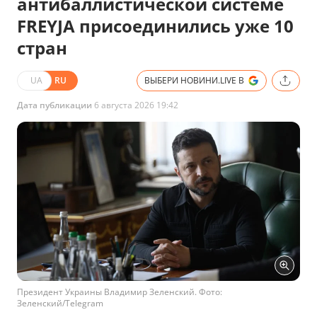
антибаллистической системе
FREYJA присоединились уже 10
стран
UA
RU
ВЫБЕРИ НОВИНИ.LIVE В
Дата публикации
6 августа 2026 19:42
Президент Украины Владимир Зеленский. Фото:
Зеленский/Telegram