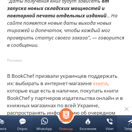
"Даты получения книг будут зависеть
от
запуска новых складских мощностей и
повторной печати отдельных изданий
... На
сайте появятся новые даты выхода новых
тиражей и допечаток, чтобы каждый мог
проверить статус своего заказа", — говорится
в сообщении.
Реклама
В BookChef призвали украинцев поддержать
их: выбирать в интернет-магазине
книги
,
которые еще есть в наличии, покупать книги
BookChef у партнеров издательства онлайн и в
книжных магазинах по всей Украине,
распространять информацию об очередном
ударе
РФ по украинской культуре и бизнесу,
сделать благотворительный взнос на
люта
Опрос
WhatsApp
Ексклюзив
Viber
Tele
Помощь