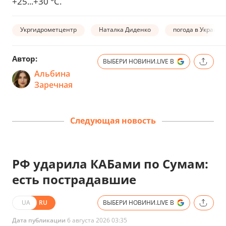
+25...+30 °С.
Укргидрометцентр
Наталка Диденко
погода в Украине
Автор:
ВЫБЕРИ НОВИНИ.LIVE В
Альбина
Заречная
Следующая новость
РФ ударила КАБами по Сумам:
есть пострадавшие
UA
RU
ВЫБЕРИ НОВИНИ.LIVE В
Дата публикации
6 августа 2026 03:35