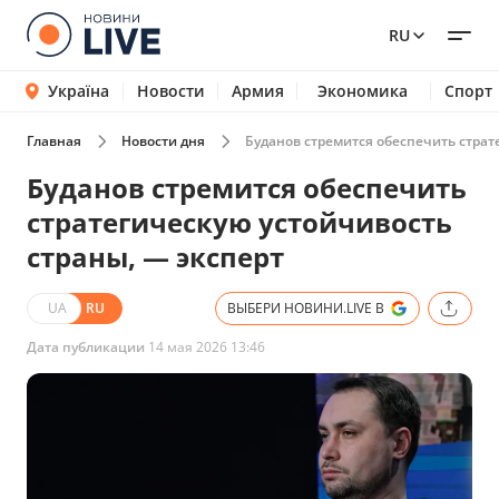
RU
Україна
Новости
Армия
Экономика
Спорт
Главная
Новости дня
Буданов стремится обеспечить страт
Буданов стремится обеспечить
стратегическую устойчивость
страны, — эксперт
UA
RU
ВЫБЕРИ НОВИНИ.LIVE В
Дата публикации
14 мая 2026 13:46