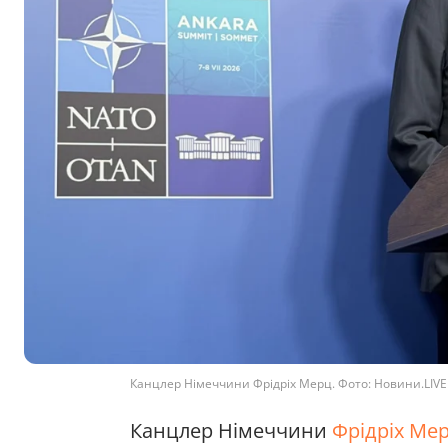
Канцлер Німеччини Фрідріх Мерц. Фото: Новини.LIVE
Канцлер Німеччини
Фрідріх Ме