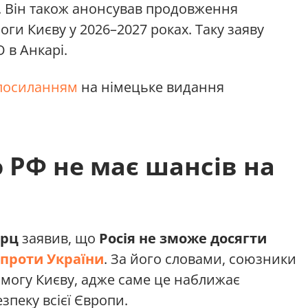
и. Він також анонсував продовження
ги Києву у 2026–2027 роках. Таку заяву
 в Анкарі.
посиланням
на німецьке видання
 РФ не має шансів на
ерц
заявив, що
Росія не зможе досягти
і проти України
. За його словами, союзники
могу Києву, адже саме це наближає
зпеку всієї Європи.