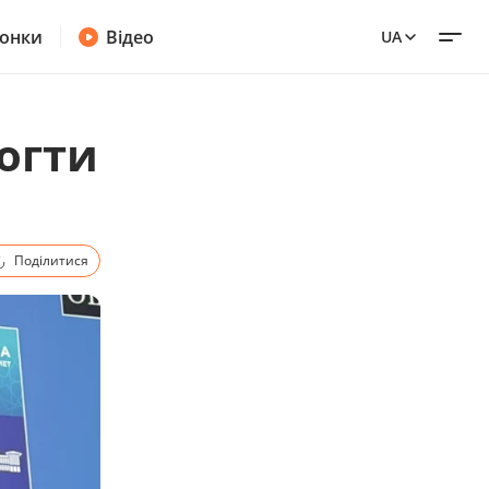
онки
Відео
UA
огти
Поділитися