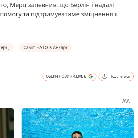
ого, Мерц запевнив, що Берлін і надалі
опомогу та підтримуватиме зміцнення її
Мерц
Саміт НАТО в Анкарі
ОБЕРИ НОВИНИ.LIVE В
Поділитися