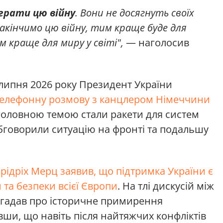
играти цю війну
. Вони не досягнуть своїх
закінчимо цю війну, тим краще буде для
м краще для миру у світі",
— наголосив
липня 2026 року Президент України
телефонну розмову з канцлером Німеччини
ї головною темою стали ракети для систем
обговорили ситуацію на фронті та подальшу
рідріх Мерц заявив, що підтримка України є
 та безпеки всієї Європи
. На тлі дискусій між
агадав про історичне примирення
ши, що навіть після найтяжчих конфліктів