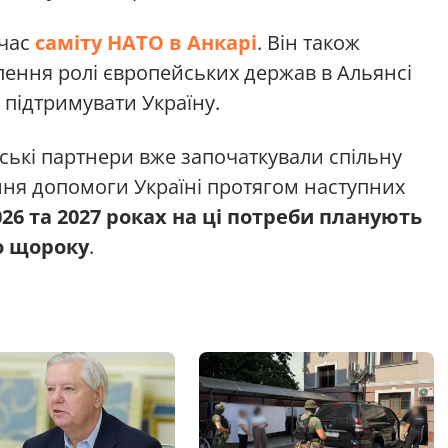
 час
саміту НАТО в Анкарі
. Він також
лення ролі європейських держав в Альянсі
і підтримувати Україну.
ькі партнери вже започаткували спільну
ання допомоги Україні протягом наступних
026 та 2027 роках на ці потреби планують
о щороку
.