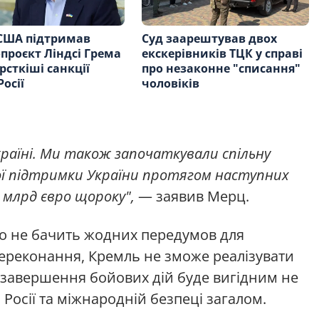
США підтримав
Суд заарештував двох
проєкт Ліндсі Грема
екскерівників ТЦК у справі
рсткіші санкції
про незаконне "списання"
осії
чоловіків
раїні. Ми також започаткували спільну
шої підтримки України протягом наступних
0 млрд євро щороку",
— заявив Мерц.
о не бачить жодних передумов для
 переконання, Кремль не зможе реалізувати
е завершення бойових дій буде вигідним не
й Росії та міжнародній безпеці загалом.