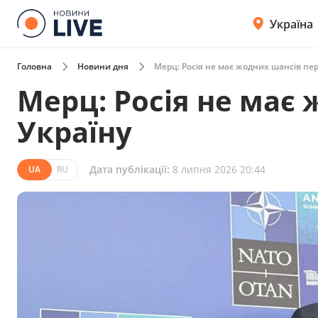
Україна
Головна
Новини дня
Мерц: Росія не має жодних шансів пе
Мерц: Росія не має
Україну
Дата публікації:
8 липня 2026 20:44
UA
RU