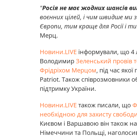
"
Росія не має жодних шансів в
воєнних цілей, і чим швидше ми 
Європи, тим краще для Росії і ти
Мерц.
Новини.LIVE
інформували, що 4 
Володимир
Зеленський провів 
Фрідріхом Мерцом
, під час яко
Patriot. Також співрозмовники 
підтримку України.
Новини.LIVE
також писали, що
Ф
необхідною для захисту свободи
Києвом і Варшавою він також н
Німеччини та Польщі, наголосив