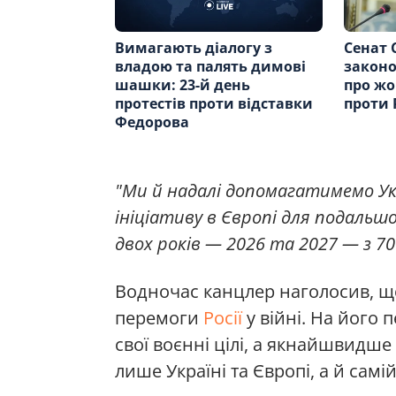
Вимагають діалогу з
Сенат 
владою та палять димові
законо
шашки: 23-й день
про жо
протестів проти відставки
проти Р
Федорова
"Ми й надалі допомагатимемо Ук
ініціативу в Європі для подаль
двох років — 2026 та 2027 — з 7
Водночас канцлер наголосив, щ
перемоги
Росії
у війні. На його
свої воєнні цілі, а якнайшвидш
лише Україні та Європі, а й самі