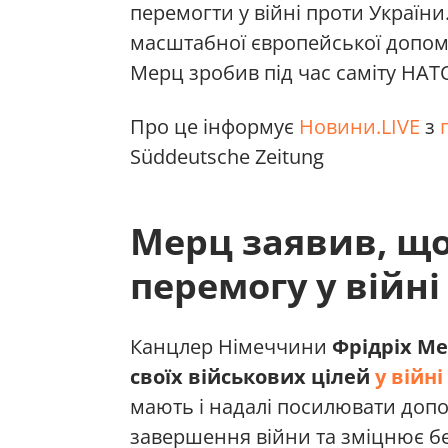
перемогти у війні проти Україн
масштабної європейської допомо
Мерц зробив під час саміту НАТО
Про це інформує
Новини.LIVE
з
Süddeutsche Zeitung
Мерц заявив, що
перемогу у війні
Канцлер Німеччини
Фрідріх М
своїх військових цілей
у війн
мають і надалі посилювати допо
завершення війни та зміцнює бе