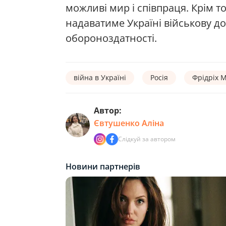
можливі мир і співпраця. Крім т
надаватиме Україні військову д
обороноздатності.
війна в Україні
Росія
Фрідріх 
Автор:
Євтушенко Аліна
Слідкуй за автором