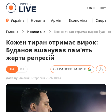
UA
Україна
Новини
Армія
Економіка
Спорт
Головна
Новини дня
Кожен тиран отримає вирок: Буданов
Кожен тиран отримає вирок:
Буданов вшанував пам'ять
жертв репресій
UA
RU
ОБЕРИ НОВИНИ.LIVE В
Дата публікації:
17 травня 2026 10:14