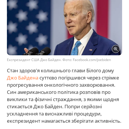
Експрезидент США Джо Байден. Фото: Facebook.com/joebiden
Стан здоров'я колишнього глави Білого дому
Джо Байдена
суттєво погіршився через стрімке
прогресування онкологічного захворювання.
Син американського політика розповів про
виклики та фізичні страждання, з якими щодня
стикається Джо Байден. Попри серйозні
ускладнення та виснажливі процедури,
експрезидент намагається зберігати активність.