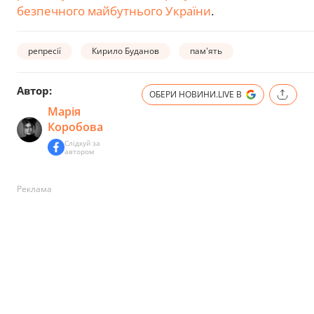
безпечного майбутнього України
.
репресії
Кирило Буданов
пам'ять
Автор:
ОБЕРИ НОВИНИ.LIVE В
Марія
Коробова
Слідкуй за
автором
Реклама