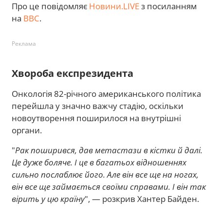
Про це повідомляє
Новини.LIVE
з посиланням
на
BBC
.
Реклама
Хвороба експрезидента
Онкологія 82-річного американського політика
перейшла у значно важчу стадію, оскільки
новоутворення поширилося на внутрішні
органи.
"
Рак поширився, дав метастази в кістки й далі.
Це дуже боляче. І це в багатьох відношеннях
сильно послаблює його. Але він все ще на ногах,
він все ще займається своїми справами. І він так
вірить у цю країну
", — розкрив Хантер Байден.