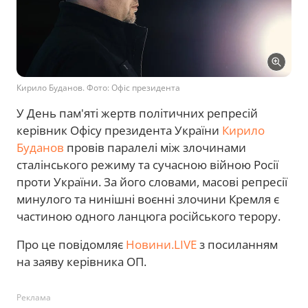
Кирило Буданов. Фото: Офіс президента
У День пам'яті жертв політичних репресій
керівник Офісу президента України
Кирило
Буданов
провів паралелі між злочинами
сталінського режиму та сучасною війною Росії
проти України. За його словами, масові репресії
минулого та нинішні воєнні злочини Кремля є
частиною одного ланцюга російського терору.
Про це повідомляє
Новини.LIVE
з посиланням
на заяву керівника ОП.
Реклама