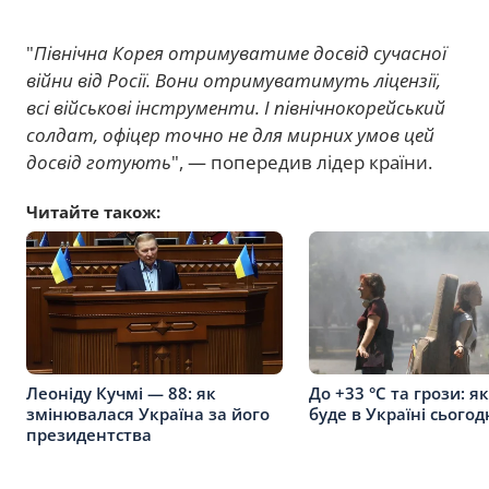
"
Північна Корея отримуватиме досвід сучасної
війни від Росії. Вони отримуватимуть ліцензії,
всі військові інструменти. І північнокорейський
солдат, офіцер точно не для мирних умов цей
досвід готують
", — попередив лідер країни.
Читайте також:
Леоніду Кучмі — 88: як
До +33 °C та грози: я
змінювалася Україна за його
буде в Україні сьогод
президентства