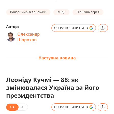
Володимир Зеленський
КНДР
Північна Корея
Автор:
ОБЕРИ НОВИНИ.LIVE В
Олександр
Шорохов
Наступна новина
Леоніду Кучмі — 88: як
змінювалася Україна за його
президентства
UA
RU
ОБЕРИ НОВИНИ.LIVE В