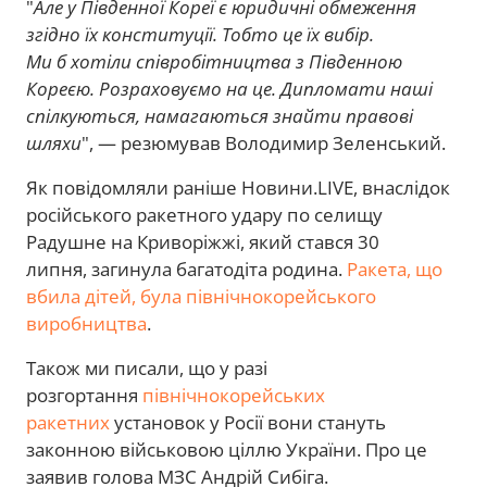
"
Але у Південної Кореї є юридичні обмеження
згідно їх конституції. Тобто це їх вибір.
Ми б хотіли співробітництва з Південною
Кореєю. Розраховуємо на це. Дипломати наші
спілкуються, намагаються знайти правові
шляхи
", — резюмував Володимир Зеленський.
Як повідомляли раніше Новини.LIVE, внаслідок
російського ракетного удару по селищу
Радушне на Криворіжжі, який стався 30
липня, загинула багатодіта родина.
Ракета, що
вбила дітей, була північнокорейського
виробництва
.
Також ми писали, що у разі
розгортання
північнокорейських
ракетних
установок у Росії вони стануть
законною військовою ціллю України. Про це
заявив голова МЗС Андрій Сибіга.