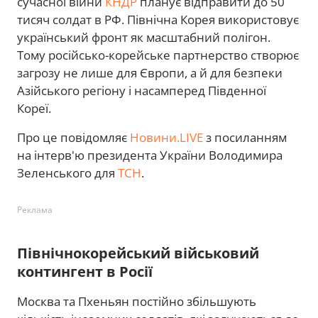
сучасної війни
КНДР
планує відправити до 50
тисяч солдат в РФ. Північна Корея використовує
український фронт як масштабний полігон.
Тому російсько-корейське партнерство створює
загрозу не лише для Європи, а й для безпеки
Азійського регіону і насамперед Південної
Кореї.
Про це повідомляє
Новини.LIVE
з посиланням
на інтерв'ю президента України Володимира
Зеленського для
ТСН
.
Реклама
Північнокорейський військовий
контингент в Росії
Москва та Пхеньян постійно збільшують