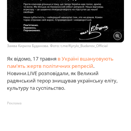
Заява Кирила Буданова. Фото: t.me/Kyrylo_Budanov_Official
Як відомо, 17 травня
в Україні вшануовують
пам'ять жертв політичних репресій
.
Новини.LIVE розповідали, як Великий
радянський терор знищував українську еліту,
культуру та суспільство.
Реклама