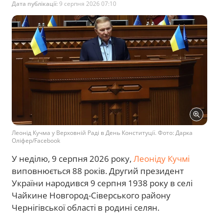
Дата публікації:
9 серпня 2026 07:10
Леонід Кучма у Верховній Раді в День Конституції. Фото: Дарка
Оліфер/Facebook
У неділю, 9 серпня 2026 року,
Леоніду Кучмі
виповнюється 88 років. Другий президент
України народився 9 серпня 1938 року в селі
Чайкине Новгород-Сіверського району
Чернігівської області в родині селян.