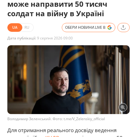
може направити 50 тисяч
солдат на війну в Україні
UA
RU
ОБЕРИ НОВИНИ.LIVE В
Дата публікації:
9 серпня 2026 09:00
Володимир Зеленський. Фото: t.me/V_Zelenskiy_official
Для отримання реального досвіду ведення