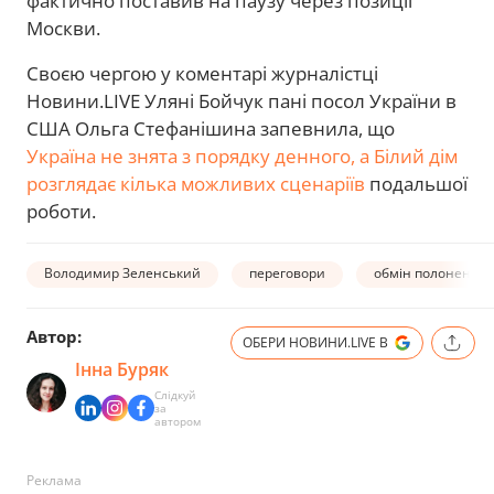
фактично поставив на паузу через позиції
Москви.
Своєю чергою у коментарі журналістці
Новини.LIVE Уляні Бойчук пані посол України в
США Ольга Стефанішина запевнила, що
Україна не знята з порядку денного, а Білий дім
розглядає кілька можливих сценаріїв
подальшої
роботи.
Володимир Зеленський
переговори
обмін полоненим
Автор:
ОБЕРИ НОВИНИ.LIVE В
Інна Буряк
Слідкуй
за
автором
Реклама