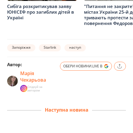
Сибіга розкритикував заяву
"Питання не закрите"
ЮНІСЕФ про загиблих дітей в
містах України 25-й 
Україні
тривають протести з
повернення Федоров
Запоріжжя
Starlink
наступ
Автор:
ОБЕРИ НОВИНИ.LIVE В
Марія
Чекарьова
Слідкуй за
автором
Наступна новина