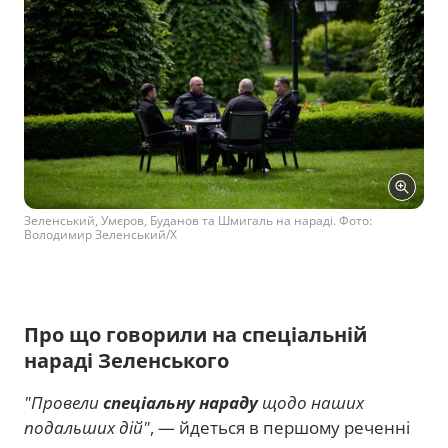
Зеленський, Умєров, Буданов та Шмигаль на нараді. Фото:
Володимир Зеленський/Х
Про що говорили на спеціальній
нараді Зеленського
"Провели
спеціальну нараду
щодо наших
подальших дій"
, — йдеться в першому реченні