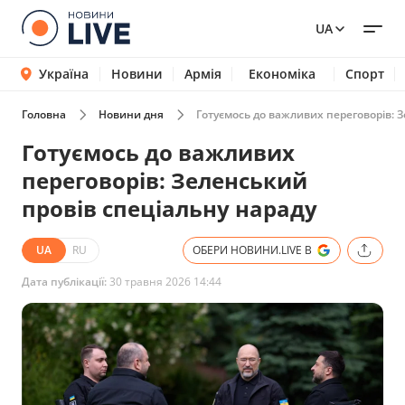
UA
Україна
Новини
Армія
Економіка
Спорт
Головна
Новини дня
Готуємось до важливих переговорів: 
Готуємось до важливих
переговорів: Зеленський
провів спеціальну нараду
UA
RU
ОБЕРИ НОВИНИ.LIVE В
Дата публікації:
30 травня 2026 14:44