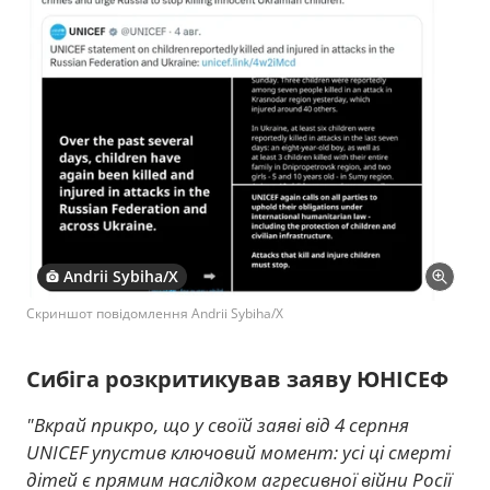
Andrii Sybiha/X
Скриншот повідомлення Andrii Sybiha/X
Сибіга розкритикував заяву ЮНІСЕФ
"Вкрай прикро, що у своїй заяві від 4 серпня
UNICEF упустив ключовий момент: усі ці смерті
дітей є прямим наслідком агресивної війни Росії