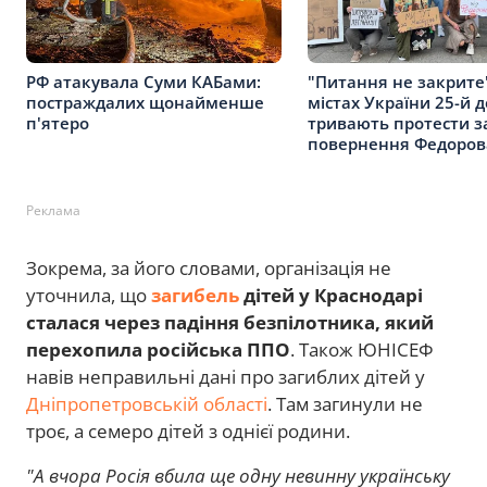
РФ атакувала Суми КАБами:
"Питання не закрите"
постраждалих щонайменше
містах України 25-й 
п'ятеро
тривають протести з
повернення Федоров
Реклама
Зокрема, за його словами, організація не
уточнила, що
загибель
дітей у Краснодарі
сталася через падіння безпілотника, який
перехопила російська ППО
. Також ЮНІСЕФ
навів неправильні дані про загиблих дітей у
Дніпропетровській області
. Там загинули не
троє, а семеро дітей з однієї родини.
"А вчора Росія вбила ще одну невинну українську