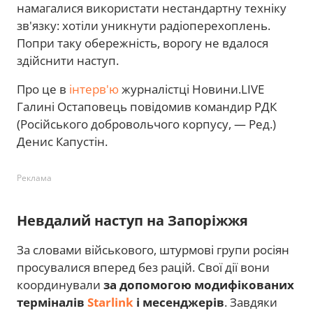
намагалися використати нестандартну техніку
зв'язку: хотіли уникнути радіоперехоплень.
Попри таку обережність, ворогу не вдалося
здійснити наступ.
Про це в
інтерв'ю
журналістці Новини.LIVE
Галині Остаповець повідомив командир РДК
(Російського добровольчого корпусу, — Ред.)
Денис Капустін.
Реклама
Невдалий наступ на Запоріжжя
За словами військового, штурмові групи росіян
просувалися вперед без рацій. Свої дії вони
координували
за допомогою модифікованих
терміналів
Starlink
і месенджерів
. Завдяки