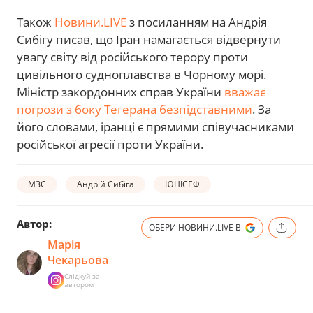
Також
Новини.LIVE
з посиланням на Андрія
Сибігу писав, що Іран намагається відвернути
увагу світу від російського терору проти
цивільного судноплавства в Чорному морі.
Міністр закордонних справ України
вважає
погрози з боку Тегерана безпідставними
. За
його словами, іранці є прямими співучасниками
російської агресії проти України.
МЗС
Андрій Сибіга
ЮНІСЕФ
Автор:
ОБЕРИ НОВИНИ.LIVE В
Марія
Чекарьова
Слідкуй за
автором