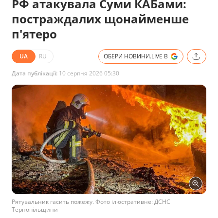
РФ атакувала Суми КАБами:
постраждалих щонайменше
п'ятеро
UA
RU
ОБЕРИ НОВИНИ.LIVE В
Дата публікації:
10 серпня 2026 05:30
Рятувальник гасить пожежу. Фото ілюстративне: ДСНС
Тернопільщини