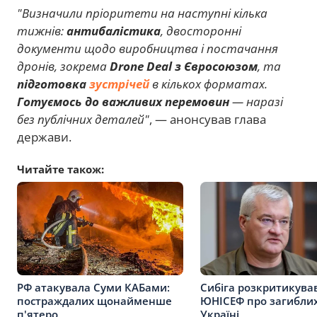
"Визначили пріоритети на наступні кілька
тижнів:
антибалістика
, двосторонні
документи щодо виробництва і постачання
дронів, зокрема
Drone Deal з Євросоюзом
, та
підготовка
зустрічей
в кількох форматах.
Готуємось до важливих перемовин
— наразі
без публічних деталей"
, — анонсував глава
держави.
Читайте також:
РФ атакувала Суми КАБами:
Сибіга розкритикува
постраждалих щонайменше
ЮНІСЕФ про загиблих
п'ятеро
Україні