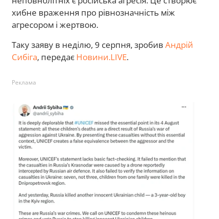
неповнолітніх є російська агресія. Це створює
хибне враження про рівнозначність між
агресором і жертвою.
Таку заяву в неділю, 9 серпня, зробив
Андрій
Сибіга
, передає
Новини.LIVE
.
Реклама