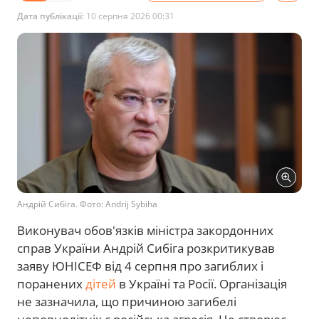
Дата публікації:
10 серпня 2026 00:31
Андрій Сибіга. Фото: Andrij Sybiha
Виконувач обов'язків міністра закордонних
справ України Андрій Сибіга розкритикував
заяву ЮНІСЕФ від 4 серпня про загиблих і
поранених
дітей
в Україні та Росії. Організація
не зазначила, що причиною загибелі