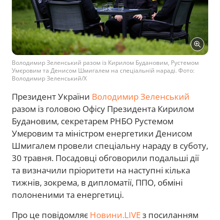
Володимир Зеленський разом із Кирилом Будановим, Рустемом
Умєровим та Денисом Шмигалем на спеціальній нараді. Фото:
Володимир Зеленський/Х
Президент України
Володимир Зеленський
разом із головою Офісу Президента Кирилом
Будановим, секретарем РНБО Рустемом
Умєровим та міністром енергетики Денисом
Шмигалем провели спеціальну нараду в суботу,
30 травня. Посадовці обговорили подальші дії
та визначили пріоритети на наступні кілька
тижнів, зокрема, в дипломатії, ППО, обміні
полоненими та енергетиці.
Про це повідомляє
Новини.LIVE
з посиланням