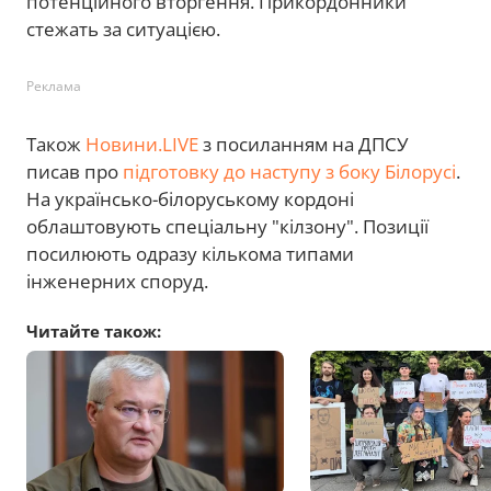
потенційного вторгення. Прикордонники
стежать за ситуацією.
Реклама
Також
Новини.LIVE
з посиланням на ДПСУ
писав про
підготовку до наступу з боку Білорусі
.
На українсько-білоруському кордоні
облаштовують спеціальну "кілзону". Позиції
посилюють одразу кількома типами
інженерних споруд.
Читайте також: