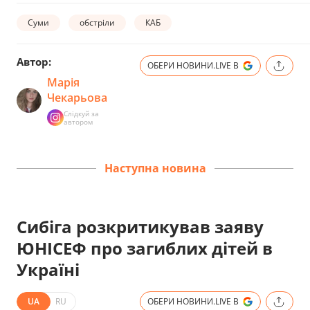
Суми
обстріли
КАБ
Автор:
ОБЕРИ НОВИНИ.LIVE В
Марія
Чекарьова
Слідкуй за
автором
Наступна новина
Сибіга розкритикував заяву
ЮНІСЕФ про загиблих дітей в
Україні
UA
RU
ОБЕРИ НОВИНИ.LIVE В