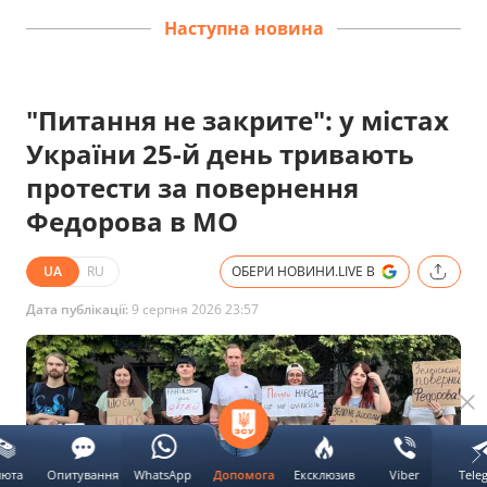
Наступна новина
"Питання не закрите": у містах
України 25-й день тривають
протести за повернення
Федорова в МО
UA
RU
ОБЕРИ НОВИНИ.LIVE В
Дата публікації:
9 серпня 2026 23:57
люта
Опитування
WhatsApp
Ексклюзив
Viber
Tele
Допомога