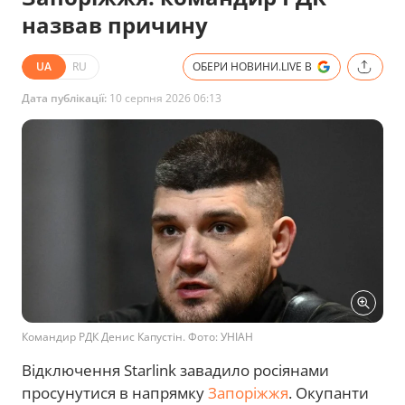
назвав причину
UA
RU
ОБЕРИ НОВИНИ.LIVE В
Дата публікації:
10 серпня 2026 06:13
Командир РДК Денис Капустін. Фото: УНІАН
Відключення Starlink завадило росіянами
просунутися в напрямку
Запоріжжя
. Окупанти