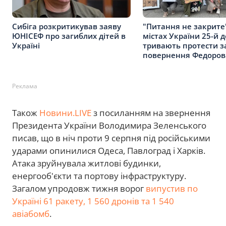
Сибіга розкритикував заяву
"Питання не закрите"
ЮНІСЕФ про загиблих дітей в
містах України 25-й 
Україні
тривають протести з
повернення Федоров
Реклама
Також
Новини.LIVE
з посиланням на звернення
Президента України Володимира Зеленського
писав, що в ніч проти 9 серпня під російськими
ударами опинилися Одеса, Павлоград і Харків.
Атака зруйнувала житлові будинки,
енергооб'єкти та портову інфраструктуру.
Загалом упродовж тижня ворог
випустив по
Україні 61 ракету, 1 560 дронів та 1 540
авіабомб
.