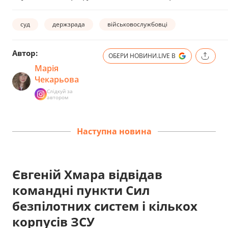
суд
держзрада
військовослужбовці
Автор:
ОБЕРИ НОВИНИ.LIVE В
Марія
Чекарьова
Слідкуй за
автором
Наступна новина
Євгеній Хмара відвідав
командні пункти Сил
безпілотних систем і кількох
корпусів ЗСУ