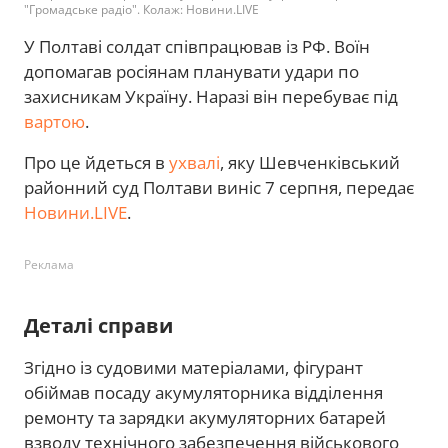
"Громадське радіо". Колаж: Новини.LIVE
У Полтаві солдат співпрацював із РФ. Воїн
допомагав росіянам планувати удари по
захисникам Україну. Наразі він перебуває під
вартою
.
Про це йдеться в
ухвалі
, яку Шевченківський
районний суд Полтави виніс 7 серпня, передає
Новини.LIVE
.
Реклама
Деталі справи
Згідно із судовими матеріалами, фігурант
обіймав посаду акумуляторника відділення
ремонту та зарядки акумуляторних батарей
взводу технічного забезпечення військового