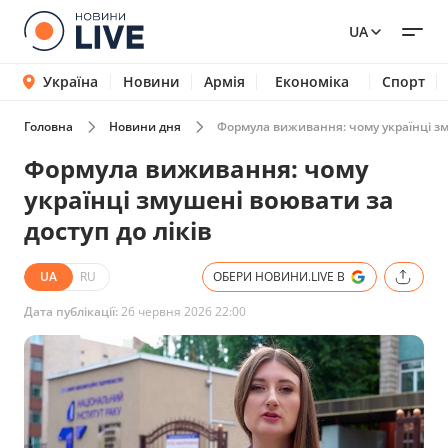
UA
Україна
Новини
Армія
Економіка
Спорт
Головна
Новини дня
Формула виживання: чому українці зму
Формула виживання: чому
українці змушені воювати за
доступ до ліків
UA
RU
ОБЕРИ НОВИНИ.LIVE В
Дата публікації:
26 червня 2026 22:00