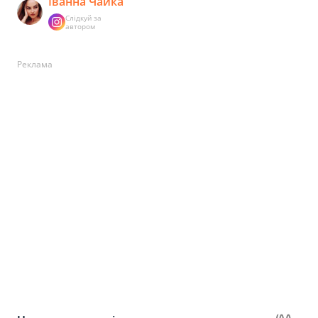
Іванна Чайка
Слідкуй за
автором
Реклама