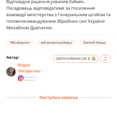
Відповідне рішення ухвалив Кабмін.
Посадовець відповідатиме за посилення
взаємодії міністерства з Генеральним штабом та
головнокомандувачем Збройних сил України
Михайлом Драпатим.
Міноборони
військовослужбовці
Євгеній Хмара
Автор:
ОБЕРИ НОВИНИ.LIVE В
Марія
Чекарьова
Слідкуй за
автором
Наступна новина