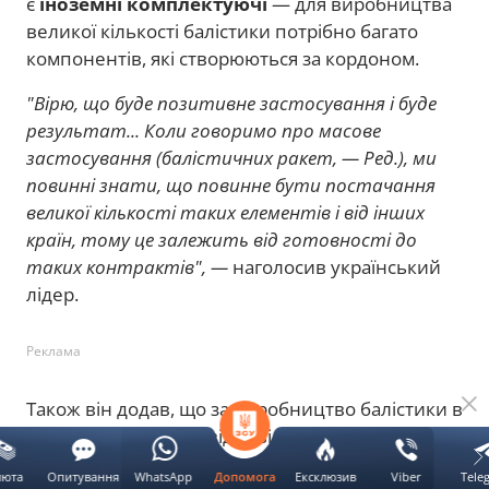
є
іноземні комплектуючі
— для виробництва
великої кількості балістики потрібно багато
компонентів, які створюються за кордоном.
"Вірю, що буде позитивне застосування і буде
результат... Коли говоримо про масове
застосування (балістичних ракет, — Ред.), ми
повинні знати, що повинне бути постачання
великої кількості таких елементів і від інших
країн, тому це залежить від готовності до
таких контрактів", —
наголосив український
лідер.
Реклама
Також він додав, що за виробництво балістики в
Україні насамперед відповідає компанія
Fire
Point
.
люта
Опитування
WhatsApp
Ексклюзив
Viber
Tele
Допомога