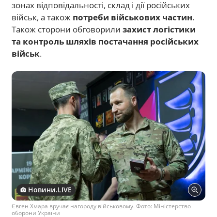
зонах відповідальності, склад і дії російських
військ, а також
потреби військових частин
.
Також сторони обговорили
захист логістики
та контроль шляхів постачання російських
військ
.
Новини.LIVE
Євген Хмара вручає нагороду військовому. Фото: Міністерство
оборони України