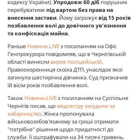
кодексу України).
Упродовж 60 діб
порушник
перебуватиме
під вартою без права на
внесення застави
. Йому загрожує
від 15 років
позбавлення волі до довічного ув'язнення
та конфіскація майна
.
Раніше
Новини.LIVE
з посиланням на Офіс
Генпрокурора повідомляв, що в Чернігівській
області винесли
вирок поліцейській
.
Правоохоронниця скоїла ДТП, унаслідок якої
загинула шестирічна дівчинка. Суд призначив
їй вісім років позбавлення волі.
Також
Новини.LIVE
з посиланням на Суспільне
Чернігів писав, що
медсестру засудили за
хабарництво
. Жінка пропонувала
військовозобов'язаному за гроші отримати
"потрібне" рішення щодо придатності до
служби. Її оштрафували на 34 тисячі гривень.