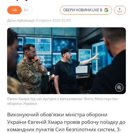
UA
RU
ОБЕРИ НОВИНИ.LIVE В
Дата публікації:
9 серпня 2026 02:09
Євген Хмара під час зустрічі з військовими. Фото: Міністерство
оборони України
Виконуючий обов'язки міністра оборони
України Євгеній Хмара провів робочу поїздку до
командних пунктів Сил безпілотних систем, 3-