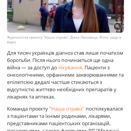
Журналістка проєкту "Наша справа" Діана Лановець. Фото: кадр із
відео
Для тисяч українців діагноз став лише початком
боротьби. Після нього починається ще одна
війна — за доступ до
лікування
. Пацієнти з
онкологічними, орфанними захворюваннями та
епілепсією дедалі частіше стикаються з
відсутністю життєво необхідних препаратів у
лікарнях та аптеках.
Команда проєкту
"Наша справа"
поспілкувалася
з пацієнтами та їхніми родинами, лікарями,
представниками пацієнтських організацій,
посадовцями, а також фахівцями ДП "Медичні