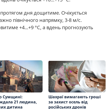
протягом дня дощитиме. Очікується
ажно північного напрямку, 3-8 м/с.
витиме +4...+9 °С, а вдень прогнозують
о Сумщині:
Шахраї вимагають гроші
ждала 21 людина,
за захист осель від
них дитина
російських дронів