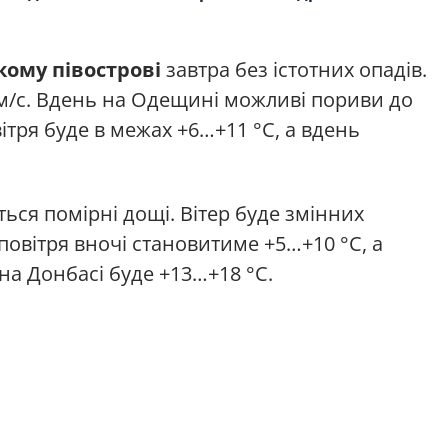
кому півострові
завтра без істотних опадів.
2 м/с. Вдень на Одещині можливі пориви до
вітря буде в межах +6…+11 °С, а вдень
ться помірні дощі. Вітер буде змінних
 повітря вночі становитиме +5…+10 °С, а
на Донбасі буде +13…+18 °С.