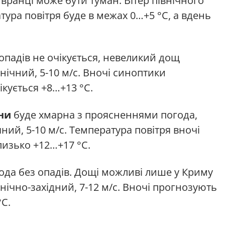
 вранці може бути туман. Вітер північного
атура повітря буде в межах 0…+5 °С, а вдень
опадів не очікується, невеликий дощ
нічний, 5-10 м/с. Вночі синоптики
ікується +8…+13 °С.
ни
буде хмарна з проясненнями погода,
ічний, 5-10 м/с. Температура повітря вночі
лизько +12…+17 °С.
ода без опадів. Дощі можливі лише у Криму
івнічно-західний, 7-12 м/с. Вночі прогнозують
°С.