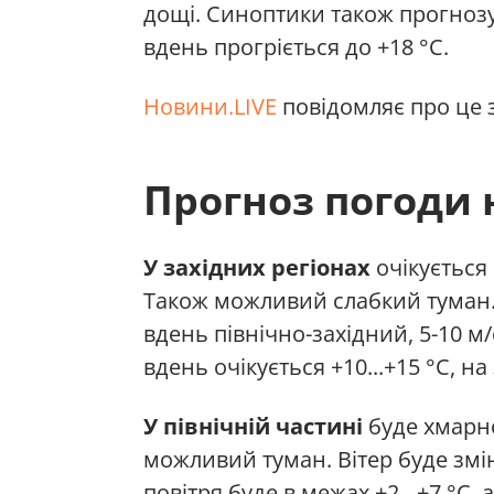
дощі. Синоптики також прогноз
вдень прогріється до +18 °С.
Новини.LIVE
повідомляє про це 
Прогноз погоди н
У західних регіонах
очікується
Також можливий слабкий туман. 
вдень північно-західний, 5-10 м/
вдень очікується +10...+15 °С, на
У північній частині
буде хмарно
можливий туман. Вітер буде змін
повітря буде в межах +2…+7 °С, 