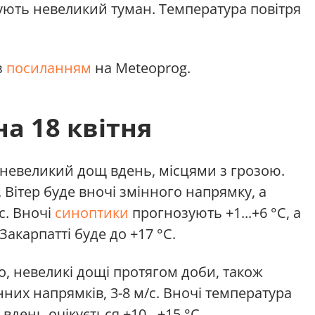
ують невеликий туман. Температура повітря
з
посиланням
на Meteoprog.
а 18 квітня
 невеликий дощ вдень, місцями з грозою.
Вітер буде вночі змінного напрямку, а
с. Вночі
синоптики
прогнозують +1...+6 °С, а
 Закарпатті буде до +17 °С.
, невеликі дощі протягом доби, також
них напрямків, 3-8 м/с. Вночі температура
а вдень очікується +10…+15 °С.