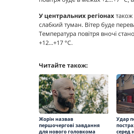
У центральних регіонах
також 
слабкий туман. Вітер буде перев
Температура повітря вночі стано
+12...+17 °С.
Читайте також:
Жорін назвав
Удар п
першочергові завдання
постра
для нового головкома
серед 