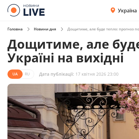
Україна
Головна
Новини дня
Дощитиме, але буде тепло: прогноз пог
Дощитиме, але буде
Україні на вихідні
Дата публікації:
17 квітня 2026 23:00
UA
RU