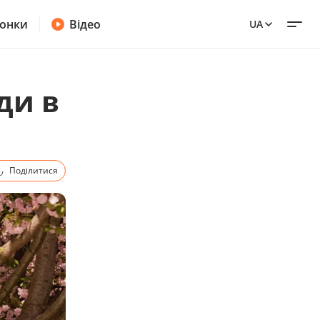
онки
Відео
UA
ди в
Поділитися