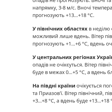
опадів не прогнозують. Вночі та
напрямку, 3-8 м/с. Вночі темпер
прогнозують +13…+18 °С.
У північних областях
в неділю 
можливий лише вдень. Вітер пів
прогнозують +1…+6 °С, вдень оч
У центральних регіонах Украї
опадів не очікєуться. Вітер півн
буде в межах 0…+5 °С, а вдень б
На півдні країни
очікується пог
та Приазов'ї. Вітер північний, п
+3...+8 °С, а вдень буде +13...+18 