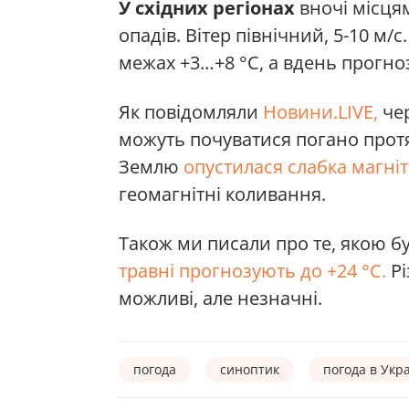
У східних регіонах
вночі місця
опадів. Вітер північний, 5-10 м/
межах +3…+8 °С, а вдень прогно
Як повідомляли
Новини.LIVE,
чер
можуть почуватися погано протя
Землю
опустилася слабка магніт
геомагнітні коливання.
Також ми писали про те, якою б
травні прогнозують до +24 °C.
Рі
можливі, але незначні.
погода
синоптик
погода в Укра