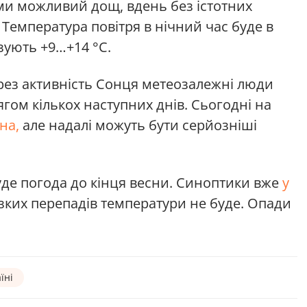
ми можливий дощ, вдень без істотних
с. Температура повітря в нічний час буде в
зують +9…+14 °С.
ез активність Сонця метеозалежні люди
гом кількох наступних днів. Сьогодні на
на,
але надалі можуть бути серйозніші
уде погода до кінця весни. Синоптики вже
у
зких перепадів температури не буде. Опади
їні