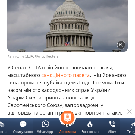
Капітолій США. Фото: Reuters
У Сенаті США офіційно розпочали розгляд
масштабного
санкційного пакета
, ініційованого
сенатором-республіканцем Ліндсі Гремом. Тим
часом міністр закордонних справ України
Андрій Сибіга привітав нові санкції
Європейського Союзу, запроваджені у
відповідь на останні російські повітряні атаки.
Про це
повідомив
журналіст Радіо Свобода
Алекс Рауфоглу, інформує
Новини.LIVE
.
люта
Опитування
WhatsApp
Ексклюзив
Viber
Tele
Допомога