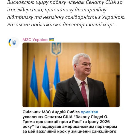
Висловлюю щиру подяку членам Сенату США за
їхнє лідерство, принципову двопартійну
підтримку та незмінну солідарність з Україною.
Разом ми наближаємо довготривалий мир".