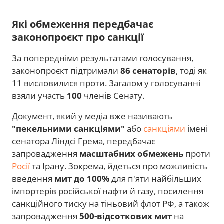
Які обмеження передбачає
законопроєкт про санкції
За попередніми результатами голосування,
законопроєкт підтримали
86 сенаторів
, тоді як
11 висловилися проти. Загалом у голосуванні
взяли участь
100
членів Сенату.
Документ, який у медіа вже називають
"пекельними санкціями"
або
санкціями
імені
сенатора Ліндсі Грема, передбачає
запровадження
масштабних обмежень
проти
Росії
та Ірану. Зокрема, йдеться про можливість
введення
мит до 100%
для п'яти найбільших
імпортерів російської нафти й газу, посилення
санкційного тиску на тіньовий флот РФ, а також
запровадження
500-відсоткових мит
на