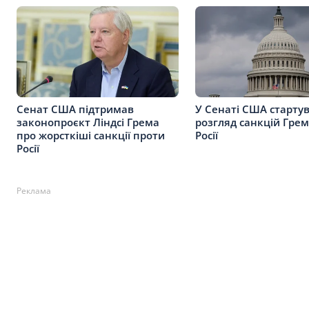
Сенат США підтримав
У Сенаті США старту
законопроєкт Ліндсі Грема
розгляд санкцій Гре
про жорсткіші санкції проти
Росії
Росії
Реклама