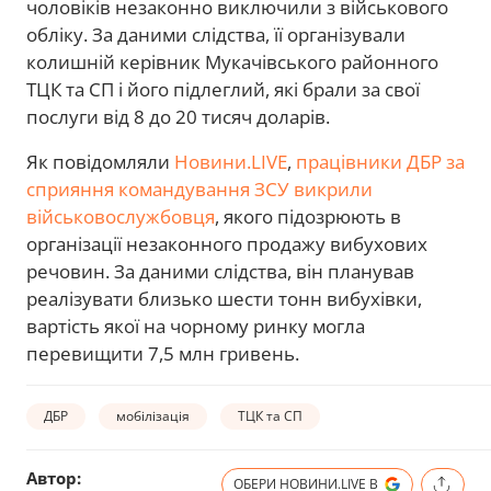
чоловіків незаконно виключили з військового
обліку. За даними слідства, її організували
колишній керівник Мукачівського районного
ТЦК та СП і його підлеглий, які брали за свої
послуги від 8 до 20 тисяч доларів.
Як повідомляли
Новини.LIVE
,
працівники ДБР за
сприяння командування ЗСУ викрили
військовослужбовця
, якого підозрюють в
організації незаконного продажу вибухових
речовин. За даними слідства, він планував
реалізувати близько шести тонн вибухівки,
вартість якої на чорному ринку могла
перевищити 7,5 млн гривень.
ДБР
мобілізація
ТЦК та СП
Автор:
ОБЕРИ НОВИНИ.LIVE В