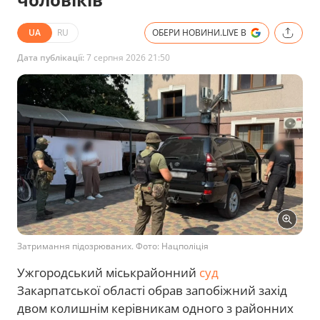
UA
RU
ОБЕРИ НОВИНИ.LIVE В
Дата публікації:
7 серпня 2026 21:50
Затримання підозрюваних. Фото: Нацполіція
Ужгородський міськрайонний
суд
Закарпатської області обрав запобіжний захід
двом колишнім керівникам одного з районних