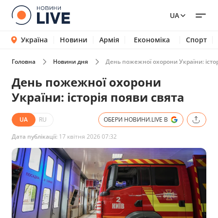
UA
Україна
Новини
Армія
Економіка
Спорт
Головна
Новини дня
День пожежної охорони України: істор
День пожежної охорони
України: історія появи свята
UA
RU
ОБЕРИ НОВИНИ.LIVE В
Дата публікації:
17 квітня 2026 07:32