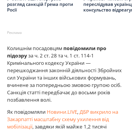
розгляд санкцій Грема проти
переслідував українц
Росії
консульство відреагу
Реклама
Колишнім посадовцям
повідомили про
підозру
за ч. 2 ст. 28 та ч. 1 ст. 114-1
Кримінального кодексу України —
перешкоджання законній діяльності Збройних
сил України та інших військових формувань,
вчинене за попередньою змовою групою осіб.
Санкція статті передбачає до восьми років
позбавлення волі.
Як повідомляли
Новини.LIVE
,
ДБР викрило на
Закарпатті масштабну схему ухилення від
мобілізації
, завдяки якій майже 1,2 тисячі