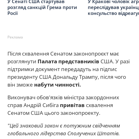
У Сенаті США стартував
У Кракові чоловік аг
розгляд санкцій Грема проти
переслідував українц
Росії
консульство відреагу
Реклама
Після схвалення Сенатом законопроєкт має
розглянути
Палата представників
США. У разі
підтримки документ передадуть на підпис
президенту США Дональду Трампу, після чого
він зможе
набути чинності.
Виконувач обов'язків міністра закордонних
справ Андрій Сибіга
привітав
схвалення
Сенатом США цього законопроекту.
"Цей знаковий закон є потужним свідченням
глобального лідерства Сполучених Штатів.