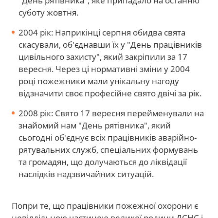
"День рятівника", яке припадало на останню
суботу жовтня.
2004 рік: Наприкінці серпня обидва свята
скасували, об'єднавши їх у "День працівників
цивільного захисту", який закріпили за 17
вересня. Через ці нормативні зміни у 2004
році пожежники мали унікальну нагоду
відзначити своє професійне свято двічі за рік.
2008 рік: Свято 17 вересня перейменували на
знайомий нам "День рятівника", який
сьогодні об'єднує всіх працівників аварійно-
рятувальних служб, спеціальних формувань
та громадян, що долучаються до ліквідації
наслідків надзвичайних ситуацій.
Попри те, що працівники пожежної охорони є
невіддільною частиною великої родини ДСНС і