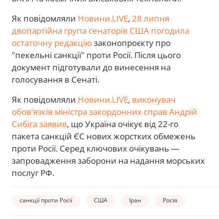
Як повідомляли
Новини.LIVE
,
28 липня
двопартійна група сенаторів США погодила
остаточну редакцію
законопроєкту про
"пекельні санкції" проти Росії. Після цього
документ підготували до винесення на
голосування в Сенаті.
Як повідомляли
Новини.LIVE
,
виконувач
обов'язків міністра закордонних справ Андрій
Сибіга заявив
, що Україна очікує від 22-го
пакета санкцій ЄС нових жорстких обмежень
проти Росії. Серед ключових очікувань —
запровадження заборони на надання морських
послуг РФ.
санкції проти Росії
США
Іран
Росія