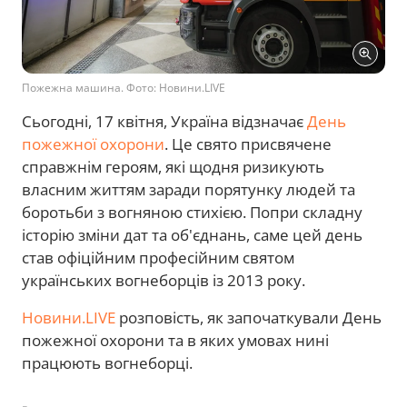
Пожежна машина. Фото: Новини.LIVE
Сьогодні, 17 квітня, Україна відзначає
День
пожежної охорони
. Це свято присвячене
справжнім героям, які щодня ризикують
власним життям заради порятунку людей та
боротьби з вогняною стихією. Попри складну
історію зміни дат та об'єднань, саме цей день
став офіційним професійним святом
українських вогнеборців із 2013 року.
Новини.LIVE
розповість, як започаткували День
пожежної охорони та в яких умовах нині
працюють вогнеборці.