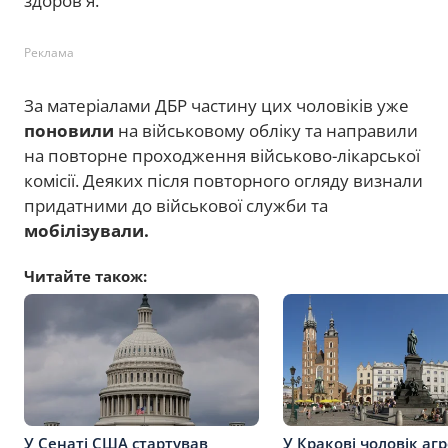
здоров'я.
Реклама
За матеріалами ДБР частину цих чоловіків уже
поновили
на військовому обліку та направили
на повторне проходження військово-лікарської
комісії. Деяких після повторного огляду визнали
придатними до військової служби та
мобілізували.
Читайте також:
У Сенаті США стартував
У Кракові чоловік аг