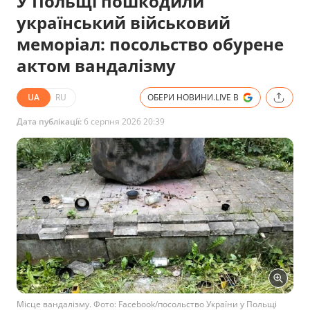
У Польщі пошкодили
український військовий
меморіал: посольство обурене
актом вандалізму
UA
RU
ОБЕРИ НОВИНИ.LIVE В
Дата публікації:
6 серпня 2026 20:39
Місце вандалізму. Фото: Facebook/посольство України у Польщі