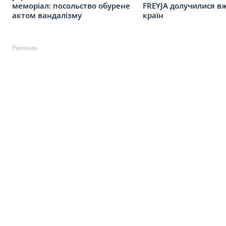
меморіал: посольство обурене
FREYJA долучилися в
актом вандалізму
країн
Реклама