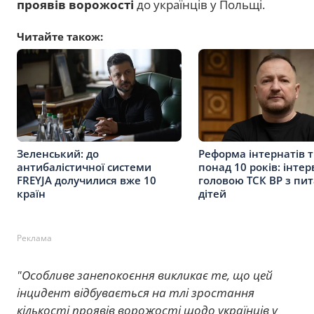
проявів ворожості
до українців у Польщі.
Читайте також:
Зеленський: до
Реформа інтернатів 
антибалістичної системи
понад 10 років: інтер
FREYJA долучилися вже 10
головою ТСК ВР з пи
країн
дітей
Реклама
"Особливе занепокоєння викликає те, що цей
інцидент відбувається на тлі зростання
кількості проявів ворожості щодо українців у