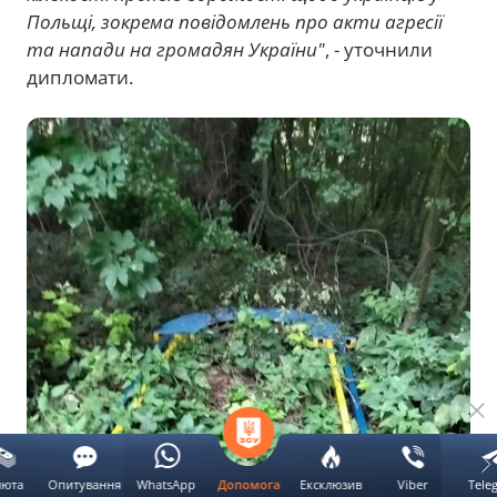
Польщі, зокрема повідомлень про акти агресії
та напади на громадян України"
, - уточнили
дипломати.
люта
Опитування
WhatsApp
Ексклюзив
Viber
Tele
Допомога