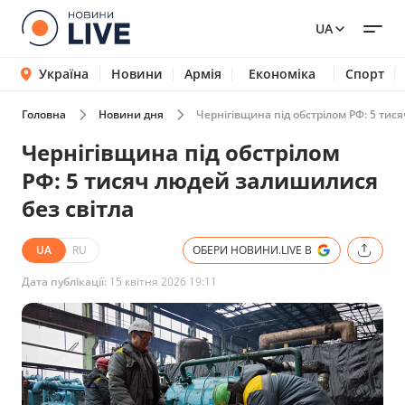
UA
Україна
Новини
Армія
Економіка
Спорт
Головна
Новини дня
Чернігівщина під обстрілом РФ: 5 тис
Чернігівщина під обстрілом
РФ: 5 тисяч людей залишилися
без світла
UA
RU
ОБЕРИ НОВИНИ.LIVE В
Дата публікації:
15 квітня 2026 19:11