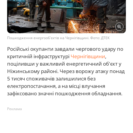
Пошкодження енергооб'єктів на Чернігівщині. Фото: ДТЕК
Російські окупанти завдали чергового удару по
критичній інфраструктурі
Чернігівщини
,
поціливши у важливий енергетичний об'єкт у
Ніжинському районі. Через ворожу атаку понад
5 тисяч споживачів залишилися без
електропостачання, а на місці влучання
зафіксовано значні пошкодження обладнання.
Реклама