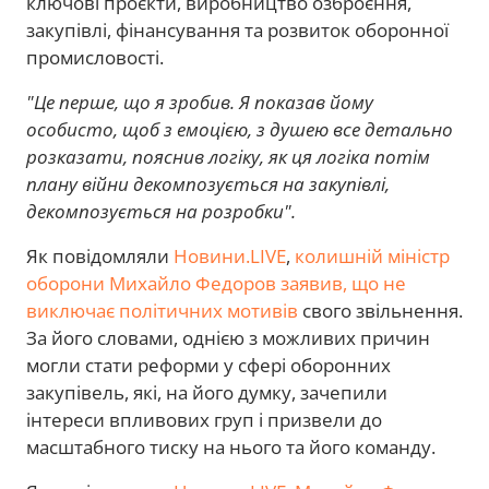
ключові проєкти, виробництво озброєння,
закупівлі, фінансування та розвиток оборонної
промисловості.
"Це перше, що я зробив. Я показав йому
особисто, щоб з емоцією, з душею все детально
розказати, пояснив логіку, як ця логіка потім
плану війни декомпозується на закупівлі,
декомпозується на розробки".
Як повідомляли
Новини.LIVE
,
колишній міністр
оборони Михайло Федоров заявив, що не
виключає політичних мотивів
свого звільнення.
За його словами, однією з можливих причин
могли стати реформи у сфері оборонних
закупівель, які, на його думку, зачепили
інтереси впливових груп і призвели до
масштабного тиску на нього та його команду.