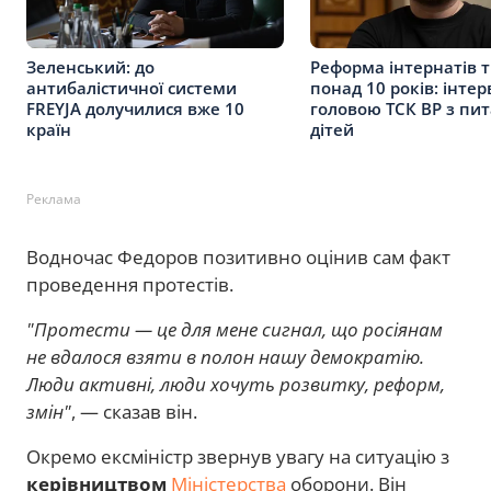
Зеленський: до
Реформа інтернатів 
антибалістичної системи
понад 10 років: інтер
FREYJA долучилися вже 10
головою ТСК ВР з пи
країн
дітей
Реклама
Водночас Федоров позитивно оцінив сам факт
проведення протестів.
"Протести — це для мене сигнал, що росіянам
не вдалося взяти в полон нашу демократію.
Люди активні, люди хочуть розвитку, реформ,
змін"
, — сказав він.
Окремо ексміністр звернув увагу на ситуацію з
керівництвом
Міністерства
оборони. Він