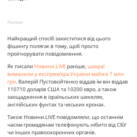
Реклама
Найкращий спосіб захиститися від цього
фішингу полягає в тому, щоб просто
проігнорувати повідомлення.
Як писали
Новини.LIVE
раніше,
шахраї
виманили у експремʼєра України майже 7 млн
грн
. Валерій Пустовойтенко віддав їм він віддав
110710 доларів США та 10200 євро, а також
заощадження в ізраїльських шекелях,
англійських фунтах та чеських кронах.
Також Новини.LIVE повідомляли, що останнім
часом громадянам телефонують нібито від СБУ
чи інших правоохоронних органів.