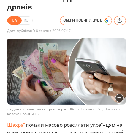
дронів
UA
RU
ОБЕРИ НОВИНИ.LIVE В
Дата публікації:
8 серпня 2026 07:47
Людина з телефоном і гроші в руці. Фото: Новини.LIVE, Unsplash.
Колаж: Новини.LIVE
Шахраї
почали масово розсилати українцям на
електронну пошту листи з вимаганням грошей