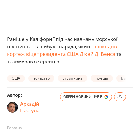
Раніше у Каліфорнії під час навчань морської
піхоти стався вибух снаряда, який
пошкодив
кортеж віцепрезидента США Джей Ді Венса
та
травмував охоронців.
США
вбивство
стрілянина
поліція
Білий 
Автор:
ОБЕРИ НОВИНИ.LIVE В
Аркадій
Пастула
Реклама