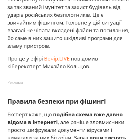
за так званий імунітет та захист будівель від
ударів російських безпілотників. Це є
звичайним фішингом. Головне у цій ситуації
взагалі не чіпати вкладені файли та посилання,
бо саме в них зашито шкідливі програми для
зламу пристроїв.
Про це у ефірі
Вечір.LIVE
повідомив
кіберексперт Михайло Кольцов.
Реклама
Правила безпеки при фішингі
Експерт каже, що
подібна схема вже давно
відома в інтернеті
, але раніше зловмисники
просто шифрували документи вірусами і
вимагали за них біткоїни. Зараз
вони тиснуть