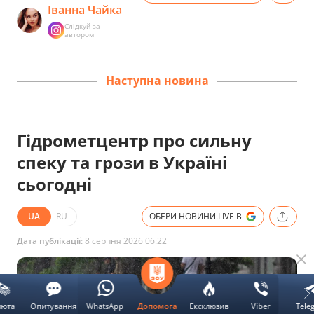
Іванна Чайка
Слідкуй за
автором
Наступна новина
Гідрометцентр про сильну
спеку та грози в Україні
сьогодні
UA
RU
ОБЕРИ НОВИНИ.LIVE В
Дата публікації:
8 серпня 2026 06:22
люта
Опитування
WhatsApp
Ексклюзив
Viber
Tele
Допомога