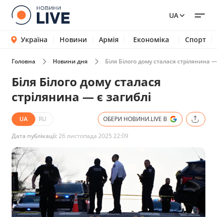
UA
Україна
Новини
Армія
Економіка
Спорт
Головна
Новини дня
Біля Білого дому сталася стрілянина —
Біля Білого дому сталася
стрілянина — є загиблі
UA
RU
ОБЕРИ НОВИНИ.LIVE В
Дата публікації:
26 листопада 2025 22:09