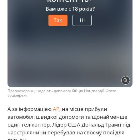
Вам вже є 18 років?
Так
Ні
Правоохоронці надають допомогу бійцю Нацгвардії. Фото:
соцмережі
А за інформацією
AP
, на місце прибули
автомобілі швидкої допомоги та щонайменше
один гелікоптер. Лідер США Дональд Трамп під
час стрілянини перебував на своєму полі для