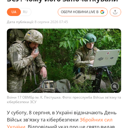
UA
RU
ОБЕРИ НОВИНИ.LIVE В
Дата публікації:
8 серпня 2026 07:45
Воїни 17 ОВМБр ім. К. Пестушка. Фото: пресслужба Військ зв'язку та
кібербезпеки ЗСУ
У суботу, 8 серпня, в Україні відзначають День
Військ зв'язку та кібербезпеки
Збройних сил
України
. Відповідний указ про це свято видав