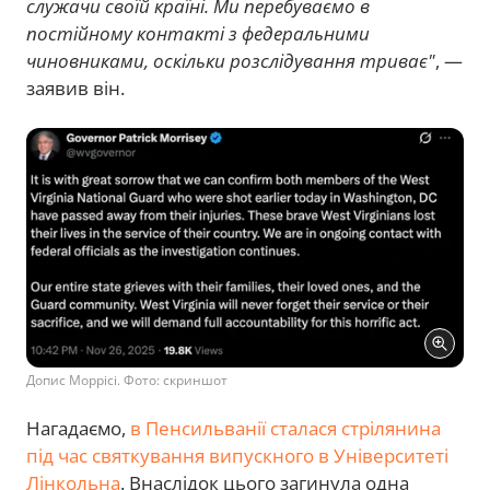
служачи своїй країні. Ми перебуваємо в
постійному контакті з федеральними
чиновниками, оскільки розслідування триває"
, —
заявив він.
Допис Моррісі. Фото: скриншот
Нагадаємо,
в Пенсильванії сталася стрілянина
під час святкування випускного в Університеті
Лінкольна
. Внаслідок цього загинула одна