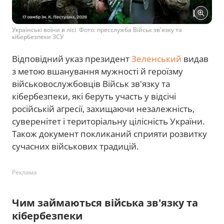
Українські воїни в лісі. Фото: пресслужба Військ зв'язку та
кібербезпеки ЗСУ
Відповідний указ президент
Зеленський
видав
з метою вшанування мужності й героїзму
військовослужбовців Військ зв'язку та
кібербезпеки, які беруть участь у відсічі
російській агресії, захищаючи незалежність,
суверенітет і територіальну цілісність України.
Також документ покликаний сприяти розвитку
сучасних військових традицій.
Реклама
Чим займаються війська зв'язку та
кібербезпеки