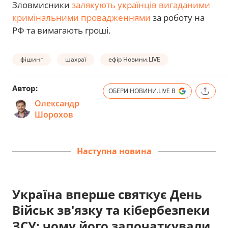
Зловмисники
залякують українців вигаданими
кримінальними провадженнями
за роботу на
РФ та вимагають гроші.
фішинг
шахраї
ефір Новини.LIVE
Автор:
ОБЕРИ НОВИНИ.LIVE В
Олександр
Шорохов
Наступна новина
Україна вперше святкує День
Військ зв'язку та кібербезпеки
ЗСУ: чому його започаткували