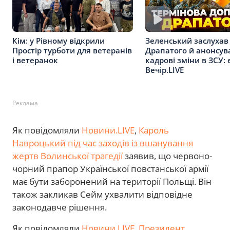
Кім: у Рівному відкрили
Зеленський заслухав
Простір турботи для ветеранів
Драпатого й анонсув
і ветеранок
кадрові зміни в ЗСУ: 
Вечір.LIVE
Реклама
Як повідомляли
Новини.LIVE
,
Кароль
Навроцький під час заходів із вшанування
жертв Волинської трагедії
заявив, що червоно-
чорний прапор Української повстанської армії
має бути заборонений на території Польщі. Він
також закликав Сейм ухвалити відповідне
законодавче рішення.
Як повідомляли
Новини.LIVE
,
Президент