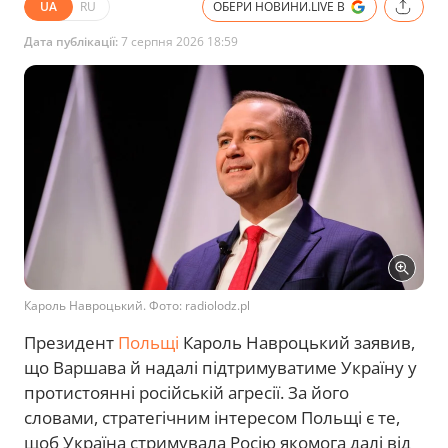
UA
RU
ОБЕРИ НОВИНИ.LIVE В
Дата публікації:
7 серпня 2026 18:59
Кароль Навроцький. Фото: radiolodz.pl
Президент
Польщі
Кароль Навроцький заявив,
що Варшава й надалі підтримуватиме Україну у
протистоянні російській агресії. За його
словами, стратегічним інтересом Польщі є те,
щоб Україна стримувала Росію якомога далі від