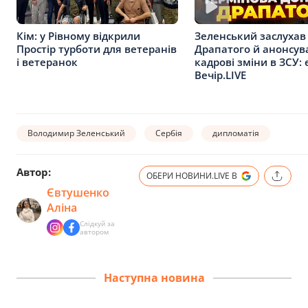
Кім: у Рівному відкрили
Зеленський заслухав
Простір турботи для ветеранів
Драпатого й анонсув
і ветеранок
кадрові зміни в ЗСУ: 
Вечір.LIVE
Володимир Зеленський
Сербія
дипломатія
Автор:
ОБЕРИ НОВИНИ.LIVE В
Євтушенко
Аліна
Слідкуй за
автором
Наступна новина