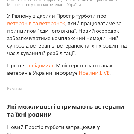
Міністерство у справах ветеранів України
У Рівному відкрили Простір турботи про
ветеранів та ветеранок
, який працюватиме за
принципом "єдиного вікна". Новий осередок
забезпечуватиме комплексний немедичний
супровід ветеранів, ветеранок та їхніх родин під
час лікування й реабілітації.
Про це
повідомило
Міністерство у справах
ветеранів України, інформує
Новини.LIVE
.
Реклама
Які можливості отримають ветерани
та їхні родини
Новий Простір турботи запрацював
у