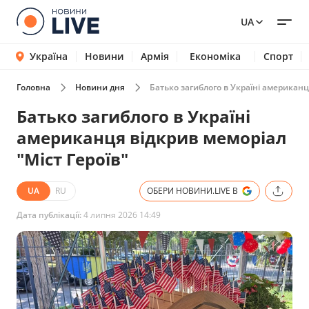
UA
Україна
Новини
Армія
Економіка
Спорт
Головна
Новини дня
Батько загиблого в Україні американц
Батько загиблого в Україні
американця відкрив меморіал
"Міст Героїв"
UA
RU
ОБЕРИ НОВИНИ.LIVE В
Дата публікації:
4 липня 2026 14:49