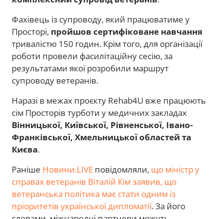
Фахівець із супроводу, який працюватиме у
Просторі,
пройшов сертифіковане навчання
тривалістю 150 годин. Крім того, для організації
роботи провели фасилітаційну сесію, за
результатами якої розробили маршрут
супроводу ветеранів.
Наразі в межах проєкту Rehab4U вже працюють
сім Просторів турботи у медичних закладах
Вінницької, Київської, Рівненської, Івано-
Франківської, Хмельницької областей та
Києва
.
Раніше
Новини.LIVE
повідомляли,
що міністр у
справах ветеранів Віталій Кім заявив, що
ветеранська політика має стати одним із
пріоритетів української дипломатії
. За його
словами, міжнародні партнери можуть