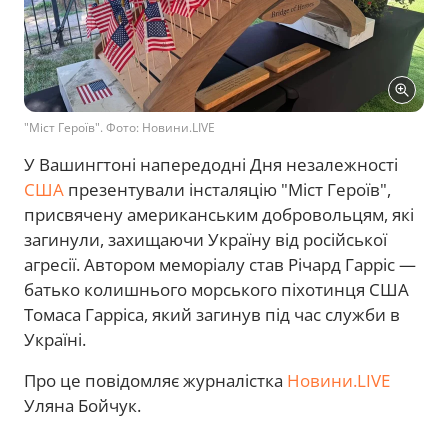
"Міст Героїв". Фото: Новини.LIVE
У Вашингтоні напередодні Дня незалежності
США
презентували інсталяцію "Міст Героїв",
присвячену американським добровольцям, які
загинули, захищаючи Україну від російської
агресії. Автором меморіалу став Річард Гарріс —
батько колишнього морського піхотинця США
Томаса Гарріса, який загинув під час служби в
Україні.
Про це повідомляє журналістка
Новини.LIVE
Уляна Бойчук.