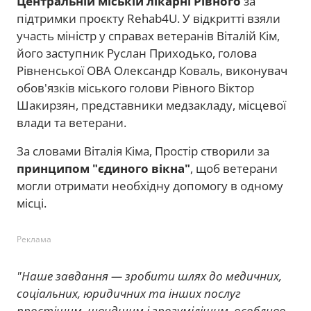
Центральній міській лікарні Рівного
за
підтримки проєкту Rehab4U. У відкритті взяли
участь міністр у справах ветеранів Віталій Кім,
його заступник Руслан Приходько, голова
Рівненської ОВА Олександр Коваль, виконувач
обов'язків міського голови Рівного Віктор
Шакирзян, представники медзакладу, місцевої
влади та ветерани.
За словами Віталія Кіма, Простір створили за
принципом "єдиного вікна"
, щоб ветерани
могли отримати необхідну допомогу в одному
місці.
Реклама
"Наше завдання — зробити шлях до медичних,
соціальних, юридичних та інших послуг
простішим, швидшим і зрозумілішим, особливо