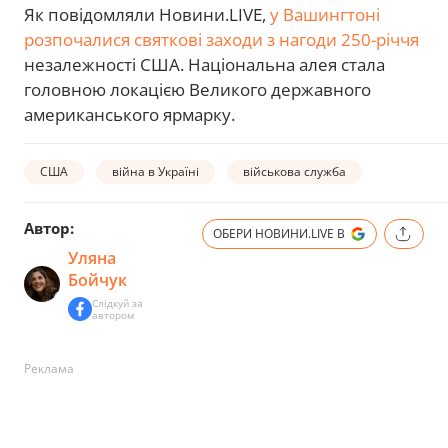
Як повідомляли Новини.LIVE,
у Вашингтоні
розпочалися святкові заходи з нагоди 250-річчя
незалежності США. Національна алея стала
головною локацією Великого державного
американського ярмарку.
США
війна в Україні
військова служба
Автор:
ОБЕРИ НОВИНИ.LIVE В
Уляна
Бойчук
Слідкуй за
автором
Реклама