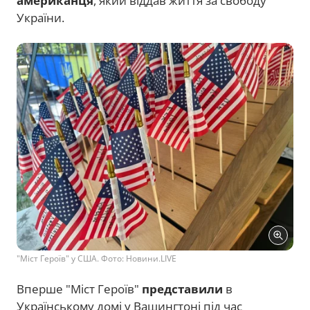
американця
, який віддав життя за свободу
України.
"Міст Героїв" у США. Фото: Новини.LIVE
Вперше "Міст Героїв"
представили
в
Українському домі у Вашингтоні під час