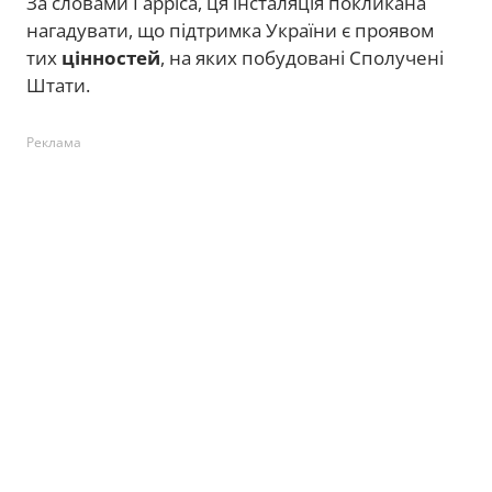
За словами Гарріса, ця інсталяція покликана
нагадувати, що підтримка України є проявом
тих
цінностей
, на яких побудовані Сполучені
Штати.
Реклама