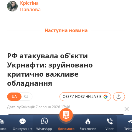
Крістіна
Павлова
Наступна новина
РФ атакувала об'єкти
Укрнафти: зруйновано
критично важливе
обладнання
UA
RU
ОБЕРИ НОВИНИ.LIVE В
Дата публікації:
7 серпня 2026 17:46
люта
Опитування
WhatsApp
Ексклюзив
Viber
Tele
Допомога