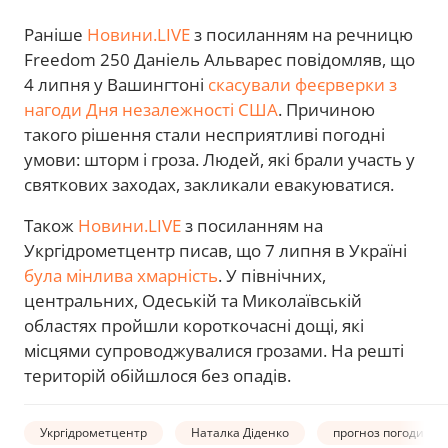
Раніше
Новини.LIVE
з посиланням на речницю
Freedom 250 Даніель Альварес повідомляв, що
4 липня у Вашингтоні
скасували феєрверки з
нагоди Дня незалежності США
. Причиною
такого рішення стали несприятливі погодні
умови: шторм і гроза. Людей, які брали участь у
святкових заходах, закликали евакуюватися.
Також
Новини.LIVE
з посиланням на
Укргідрометцентр писав, що 7 липня в Україні
була мінлива хмарність
. У північних,
центральних, Одеській та Миколаївській
областях пройшли короткочасні дощі, які
місцями супроводжувалися грозами. На решті
територій обійшлося без опадів.
Укргідрометцентр
Наталка Діденко
прогноз погоди