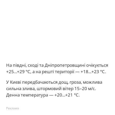
На півдні, сході та Дніпропетровщині очікується
+25...+29 °С, а на решті території — +18...+23 °С.
У Києві передбачаються дощ, гроза, можлива
сильна злива, штормовий вітер 15–20 м/с.
Денна температура — +20...+21 °С.
Реклама