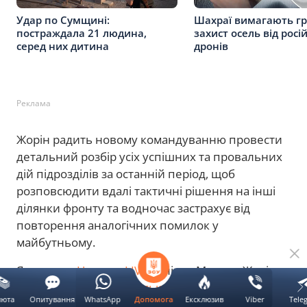
Удар по Сумщині:
Шахраї вимагають гр
постраждала 21 людина,
захист осель від росі
серед них дитина
дронів
Реклама
Жорін радить новому командуванню провести
детальний розбір усіх успішних та провальних
дій підрозділів за останній період, щоб
розповсюдити вдалі тактичні рішення на інші
ділянки фронту та водночас застрахує від
повторення аналогічних помилок у
майбутньому.
Як писали
Новини.LIVE
раніше, Максим Жорін
вважає. що
восени війська РФ зосередяться на
люта
Опитування
WhatsApp
Ексклюзив
Viber
Tele
Допомога
спробі захопити Костянтиновку, Слов'янськ та