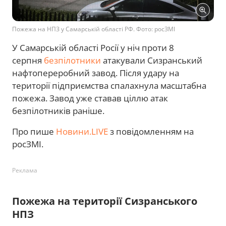
Пожежа на НПЗ у Самарській області РФ. Фото: росЗМІ
У Самарській області Росії у ніч проти 8
серпня
безпілотники
атакували Сизранський
нафтопереробний завод. Після удару на
території підприємства спалахнула масштабна
пожежа. Завод уже ставав ціллю атак
безпілотників раніше.
Про пише
Новини.LIVE
з повідомленням на
росЗМІ.
Реклама
Пожежа на території Сизранського
НПЗ