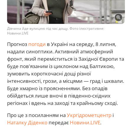
Дівчина йде вулицею під час дощу. Фото ілюстративне:
Новини.LIVE
Прогноз
погоди
в Україні на середу, 8 липня,
надали синоптики. Активний атмосферний
фронт, який переміститься із Західної Європи та
буде пов'язаним із циклоном над Балтикою,
зумовить короткочасні дощі різної
інтенсивності, грози, а місцями — град і шквали.
Буде хмарно із проясненнями. Без опадів
обійдеться лише вночі в південно-східних
регіонах і вдень на заході та крайньому сході.
Про це з посиланням на
Укргідрометцентр
і
Наталку Діденко
передає
Новини.LIVE
.