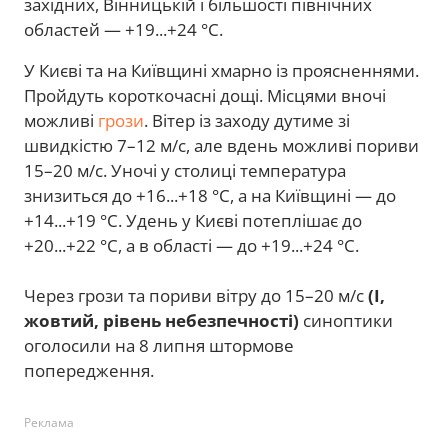
західних, Вінницькій і більшості північних
областей — +19...+24 °С.
У Києві та на Київщині хмарно із проясненнями.
Пройдуть короткочасні дощі. Місцями вночі
можливі
грози
. Вітер із заходу дутиме зі
швидкістю 7–12 м/с, але вдень можливі пориви
15–20 м/с. Уночі у столиці температура
знизиться до +16...+18 °С, а на Київщині — до
+14...+19 °С. Удень у Києві потеплішає до
+20...+22 °С, а в області — до +19...+24 °С.
Через грози та пориви вітру до 15–20 м/с
(I,
жовтий, рівень небезпечності)
синоптики
оголосили на 8 липня штормове
попередження.
Реклама