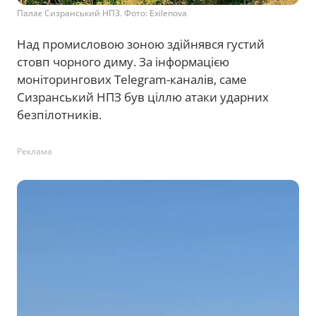
Палає Сизранський НПЗ. Фото: Exilenova
Над промисловою зоною здійнявся густий
стовп чорного диму. За інформацією
моніторингових Telegram-каналів, саме
Сизранський НПЗ був ціллю атаки ударних
безпілотників.
Реклама