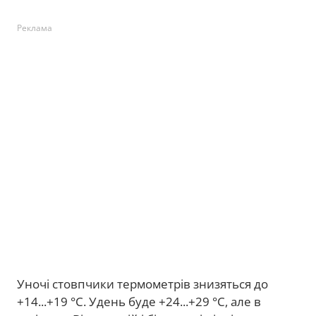
Реклама
Уночі стовпчики термометрів знизяться до
+14...+19 °С. Удень буде +24...+29 °С, але в