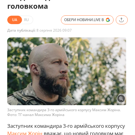
головкома
UA
RU
ОБЕРИ НОВИНИ.LIVE В
Дата публікації:
8 серпня 2026 09:07
Заступник командира 3-го армійського корпусу Максим Жоріна.
Фото: ТГ-канал Максима Жоріна
Заступник командира 3-го армійського корпусу
Максим Жорін
вважає, що новий головком має