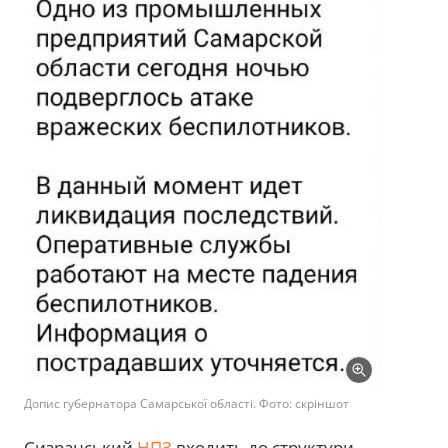
Допис губернатора Самарської області. Фото: скріншот
Сизранський
НПЗ
входить до структури