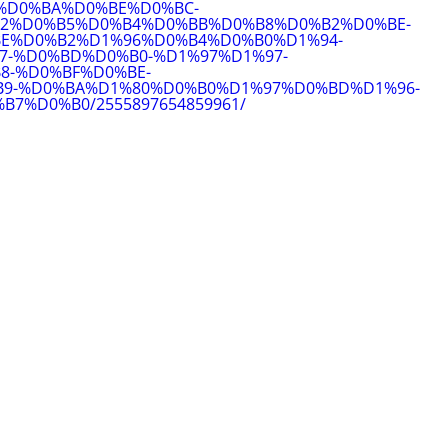
%D0%BA%D0%BE%D0%BC-
2%D0%B5%D0%B4%D0%BB%D0%B8%D0%B2%D0%BE-
E%D0%B2%D1%96%D0%B4%D0%B0%D1%94-
7-%D0%BD%D0%B0-%D1%97%D1%97-
8-%D0%BF%D0%BE-
9-%D0%BA%D1%80%D0%B0%D1%97%D0%BD%D1%96-
7%D0%B0/2555897654859961/