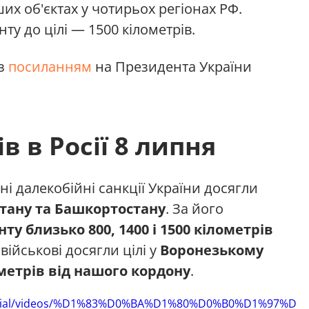
ших об'єктах у чотирьох регіонах РФ.
нту до цілі — 1500 кілометрів.
з
посиланням
на Президента України
в в Росії 8 липня
і далекобійні санкції України досягли
стану та Башкортостану
. За його
нту близько 800, 1400 і 1500 кілометрів
 військові досягли цілі у
Воронезькому
ометрів від нашого кордону
.
official/videos/%D1%83%D0%BA%D1%80%D0%B0%D1%97%D