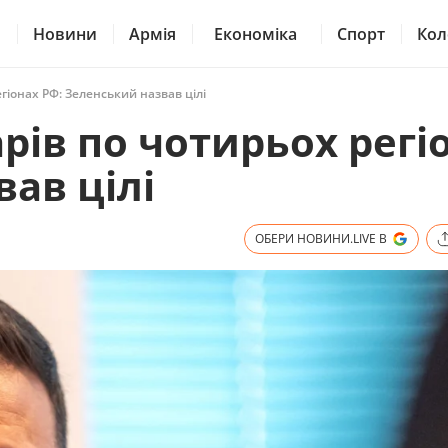
Новини
Армія
Економіка
Спорт
Кол
гіонах РФ: Зеленський назвав цілі
рів по чотирьох регі
ав цілі
ОБЕРИ НОВИНИ.LIVE В