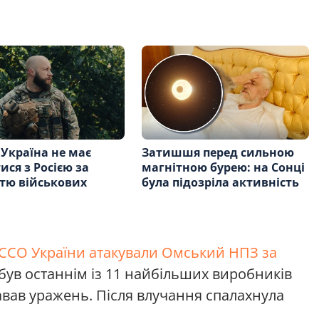
 Україна не має
Затишшя перед сильною
ися з Росією за
магнітною бурею: на Сонці
стю військових
була підозріла активність
ССО України атакували Омський НПЗ за
н був останнім із 11 найбільших виробників
авав уражень. Після влучання спалахнула