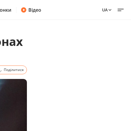
онки
Відео
UA
онах
Поділитися