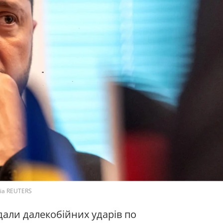
via REUTERS
вдали далекобійних ударів по