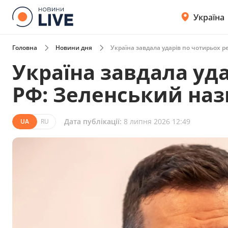
Україна
Головна
Новини дня
Україна завдала ударів по чотирьох ре
Україна завдала уда
РФ: Зеленський назв
Дата публікації:
8 липня 2026 12:49
UA
RU