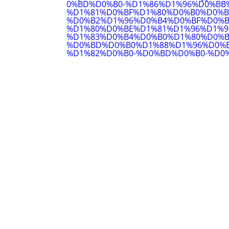
0%BD%D0%B0-%D1%86%D1%96%D0%BB
%D1%81%D0%BF%D1%80%D0%B0%D0%B
%D0%B2%D1%96%D0%B4%D0%BF%D0%B
%D1%80%D0%BE%D1%81%D1%96%D1%9
%D1%83%D0%B4%D0%B0%D1%80%D0%B
%D0%BD%D0%B0%D1%88%D1%96%D0%B
%D1%82%D0%B0-%D0%BD%D0%B0-%D0%B