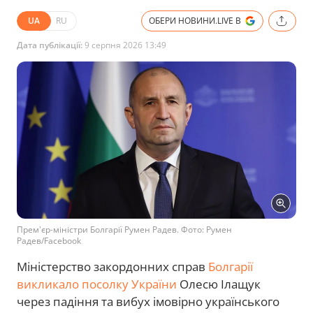
UA
RU
ОБЕРИ НОВИНИ.LIVE В
Дата публікації:
9 серпня 2026 13:49
Прем'єр-міністри Болгарії Румен Радев. Фото: Румен
Радев/Facebook
Міністерство закордонних справ
Болгарії
викликало посолку України
Олесю Ілащук
через падіння та вибух імовірно українського