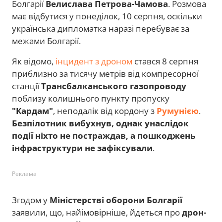
Болгарії
Велислава Петрова-Чамова
. Розмова
має відбутися у понеділок, 10 серпня, оскільки
українська дипломатка наразі перебуває за
межами Болгарії.
Як відомо,
інцидент з дроном
стався 8 серпня
приблизно за тисячу метрів від компресорної
станції
Трансбалканського газопроводу
поблизу колишнього пункту пропуску
"Кардам"
, неподалік від кордону з
Румунією
.
Безпілотник вибухнув, однак унаслідок
події ніхто не постраждав, а пошкоджень
інфраструктури не зафіксували
.
Реклама
Згодом у
Міністерстві оборони Болгарії
заявили, що, найімовірніше, йдеться про
дрон-