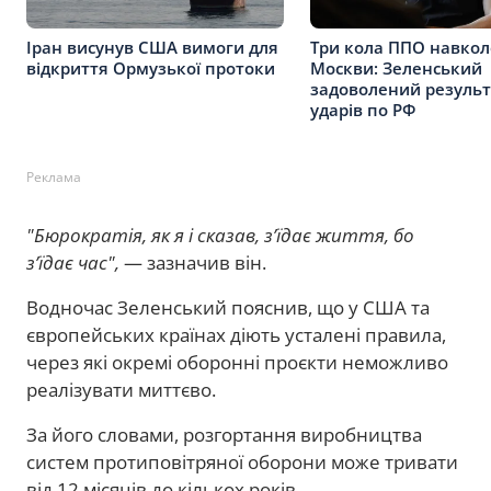
Іран висунув США вимоги для
Три кола ППО навкол
відкриття Ормузької протоки
Москви: Зеленський
задоволений резуль
ударів по РФ
Реклама
"Бюрократія, як я і сказав, з’їдає життя, бо
з’їдає час",
— зазначив він.
Водночас Зеленський пояснив, що у США та
європейських країнах діють усталені правила,
через які окремі оборонні проєкти неможливо
реалізувати миттєво.
За його словами, розгортання виробництва
систем протиповітряної оборони може тривати
від 12 місяців до кількох років.