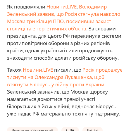
Як повідомляли
Новини.LIVE
,
Володимир
Зеленський заявив, що Росія стягнула навколо
Москви три кільця ППО, посиливши захист
столиці та енергетичних об’єктів
. За словами
президента, для цього РФ перекинула системи
протиповітряної оборони з різних регіонів
країни, однак українські сили продовжують
знаходити способи долати російську оборону.
Також
Новини.LIVE
писали, що
Росія продовжує
тиснути на Олександра Лукашенка, щоб
втягнути Білорусь у війну проти України
.
Зеленський зазначив, що Москва щороку
намагається домогтися прямої участі
білоруських військ у війні, водночас Білорусь
уже надає РФ матеріально-технічну підтримку.
Володимир Зеленський
США
Patriot