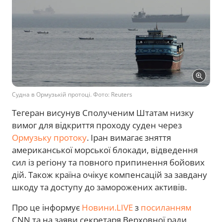
Судна в Ормузькій протоці. Фото: Reuters
Тегеран висунув Сполученим Штатам низку
вимог для відкриття проходу суден через
Ормузьку протоку
. Іран вимагає зняття
американської морської блокади, відведення
сил із регіону та повного припинення бойових
дій. Також країна очікує компенсацій за завдану
шкоду та доступу до заморожених активів.
Про це інформує
Новини.LIVE
з
посиланням
CNN та на заяви секретаря Верховної ради