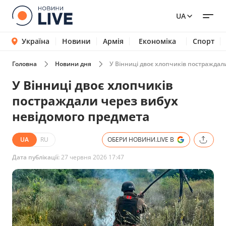
UA
Україна
Новини
Армія
Економіка
Спорт
Головна
Новини дня
У Вінниці двоє хлопчиків постраждал
У Вінниці двоє хлопчиків
постраждали через вибух
невідомого предмета
UA
RU
ОБЕРИ НОВИНИ.LIVE В
Дата публікації:
27 червня 2026 17:47