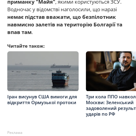
приманку "Майя"
, якими користуються ЗСУ.
Водночас у відомстві наголосили, що наразі
немає підстав вважати, що безпілотник
навмисно залетів на територію Болгарії та
впав там
.
Читайте також:
Іран висунув США вимоги для
Три кола ППО навкол
відкриття Ормузької протоки
Москви: Зеленський
задоволений резуль
ударів по РФ
Реклама