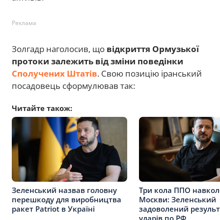
Реклама
Золгадр наголосив, що
відкриття Ормузької
протоки залежить від зміни поведінки
Сполучених Штатів
. Свою позицію іранський
посадовець сформулював так:
Читайте також:
Зеленський назвав головну
Три кола ППО навкол
перешкоду для виробництва
Москви: Зеленський
ракет Patriot в Україні
задоволений резуль
ударів по РФ