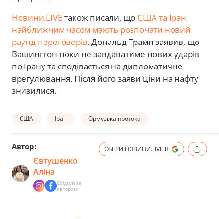
Новини.LIVE
також писали, що
США та Іран
найближчим часом мають розпочати новий
раунд переговорів
. Дональд Трамп заявив, що
Вашингтон поки не завдаватиме нових ударів
по Ірану та сподівається на дипломатичне
врегулювання. Після його заяви ціни на нафту
знизилися.
США
Іран
Ормузька протока
Автор:
ОБЕРИ НОВИНИ.LIVE В
Євтушенко
Аліна
Слідкуй за
автором