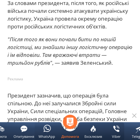
За словами президента, після того, як російські
війська почали системно атакувати українську
логістику, Україна провела окрему операцію
проти російських логістичних об’єктів.
"Після того як вони почали бити по нашій
логістиці, ми знайшли іншу логістичну операцію
і їм відповіли. Там вражаючі втрати —
трильйон рублів"
, — заявив Зеленський.
Реклама
Президент зазначив, що операція була
спільною. До неї залучалися Збройні сили
України, Сили спеціальних операцій, Головне
управління розвідки, Служба безпеки України
та Служба зовнішньої розвідки.
люта
Опитування
WhatsApp
Ексклюзив
Viber
Tele
Допомога