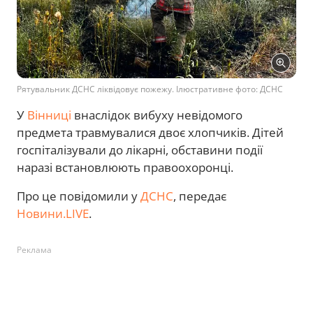
Рятувальник ДСНС ліквідовує пожежу. Ілюстративне фото: ДСНС
У
Вінниці
внаслідок вибуху невідомого
предмета травмувалися двоє хлопчиків. Дітей
госпіталізували до лікарні, обставини події
наразі встановлюють правоохоронці.
Про це повідомили у
ДСНС
, передає
Новини.LIVE
.
Реклама