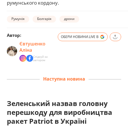
румунського кордону.
Румунія
Болгарія
дрони
Автор:
ОБЕРИ НОВИНИ.LIVE В
Євтушенко
Аліна
Слідкуй за
автором
Наступна новина
Зеленський назвав головну
перешкоду для виробництва
ракет Patriot в Україні