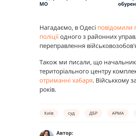
МО
обурен
Нагадаємо, в Одесі
повідомили п
поліції
одного з районних управл
переправлення військовозобов'
Також ми писали, що начальник
територіального центру компле
отриманні хабаря
. Військкому з
років.
Київ
суд
ДБР
АРМА
Автор: