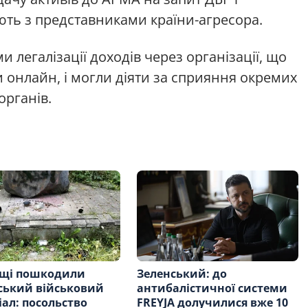
ують з представниками країни-агресора.
 легалізації доходів через організації, що
ри онлайн, і могли діяти за сприяння окремих
органів.
ьщі пошкодили
Зеленський: до
ський військовий
антибалістичної системи
ал: посольство
FREYJA долучилися вже 10