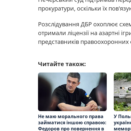
прокуратури, оскільки їх пов'яз
Розслідування ДБР охоплює схеми
отримали ліцензії на азартні іг
представників правоохоронних 
Читайте також:
Не маю морального права
У Пол
займатися іншою справою:
україн
Федоров про повернення в
меморі