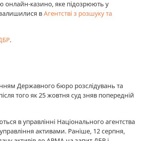
тю онлайн-казино, яке підозрюють у
і залишилися в
Агентстві з розшуку та
ДБР
.
анням Державного бюро розслідувань та
ісля того як 25 жовтня суд зняв попередній
ться в управлінні Національного агентства
управління активами. Раніше, 12 серпня,
ачу активів до АРМА на запит ДБР і