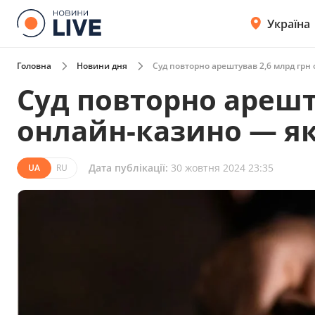
Україна
Головна
Новини дня
Суд повторно арештував 2,6 млрд гр
Суд повторно арешт
онлайн-казино — я
Дата публікації:
30 жовтня 2024 23:35
UA
RU