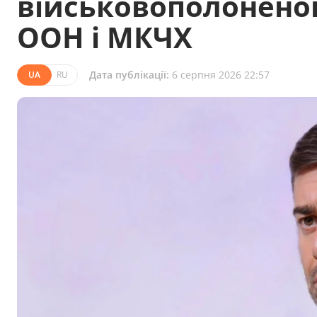
військовополоненог
ООН і МКЧХ
Дата публікації:
6 серпня 2026 22:57
UA
RU