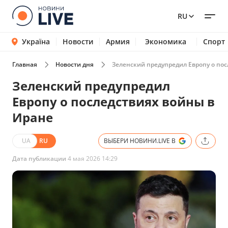
RU
Україна
Новости
Армия
Экономика
Спорт
Главная
Новости дня
Зеленский предупредил Европу о по
Зеленский предупредил
Европу о последствиях войны в
Иране
UA
RU
ВЫБЕРИ НОВИНИ.LIVE В
Дата публикации
4 мая 2026 14:29