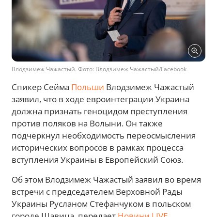
Влодзимеж Чажастый. Фото: Влодзимеж Чажастый/Facebook
Спикер Сейма
Польши
Влодзимеж Чажастый
заявил, что в ходе евроинтеграции Украина
должна признать геноцидом преступления
против поляков на Волыни. Он также
подчеркнул необходимость переосмысления
исторических вопросов в рамках процесса
вступления Украины в Европейский Союз.
Об этом Влодзимеж Чажастый заявил во время
встречи с председателем Верховной Рады
Украины Русланом Стефанчуком в польском
городе Щавица, передает
Новини.LIVE
.