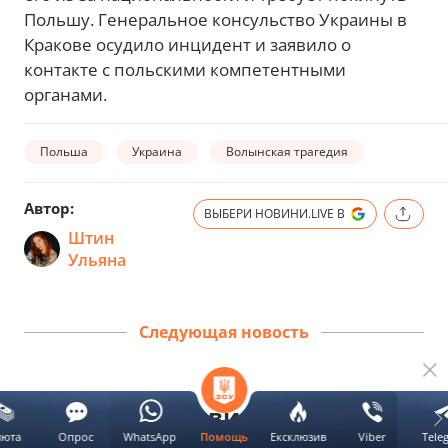
Польшу. Генеральное консульство Украины в
Кракове осудило инцидент и заявило о
контакте с польскими компетентными
органами.
Польша
Украина
Волынская трагедия
Автор:
ВЫБЕРИ НОВИНИ.LIVE В
Штин
Ульяна
Следующая новость
Зеленский заявил об ударе по
люта
Опрос
WhatsApp
Ексклюзив
Viber
Tele
Помощь
объекту РФ в Сибири на