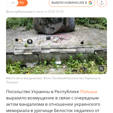
UA
RU
ВЫБЕРИ НОВИНИ.LIVE В
Дата публикации
6 августа 2026 20:39
Место акта вандализма. Фото: Facebook/посольство Украины в
Польше
Посольство Украины в Республике
Польша
выразило возмущение в связи с очередным
актом вандализма в отношении украинского
мемориала в урочище Белосток недалеко от