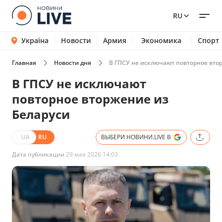
RU
Україна
Новости
Армия
Экономика
Спорт
Главная
Новости дня
В ГПСУ не исключают повторное вто
В ГПСУ не исключают
повторное вторжение из
Беларуси
UA
RU
ВЫБЕРИ НОВИНИ.LIVE В
Дата публикации
29 мая 2026 14:03