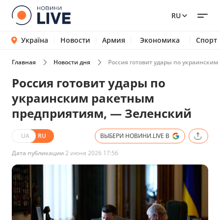
RU
Україна
Новости
Армия
Экономика
Спорт
Главная
Новости дня
Россия готовит удары по украински
Россия готовит удары по
украинским ракетным
предприятиям, — Зеленский
UA
RU
ВЫБЕРИ НОВИНИ.LIVE В
Дата публикации
2 июня 2026 17:56