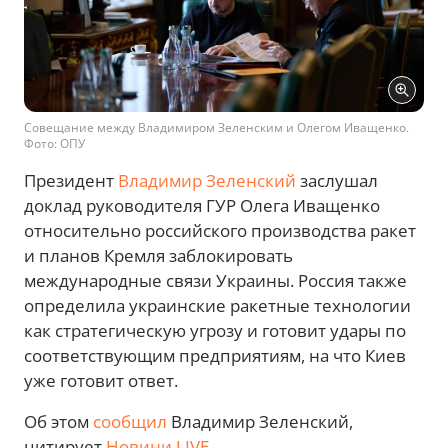
Совещание между Владимиром Зеленским и Олегом Иващенко.
Фото: ОПУ
Президент
Владимир Зеленский
заслушал
доклад руководителя ГУР Олега Иващенко
относительно российского производства ракет
и планов Кремля заблокировать
международные связи Украины. Россия также
определила украинские ракетные технологии
как стратегическую угрозу и готовит удары по
соответствующим предприятиям, на что Киев
уже готовит ответ.
Об этом
сообщил
Владимир Зеленский,
цитирует
Новини.LIVE
.