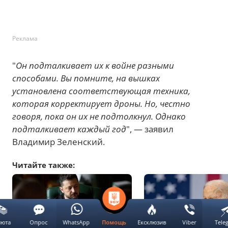
Реклама
"
Он подталкивает их к войне разными
способами. Вы помните, на вышках
установлена соответствующая техника,
которая корректирует дроны. Но, честно
говоря, пока он их не подтолкнул. Однако
подталкивает каждый год
", — заявил
Владимир Зеленский.
Читайте также:
люта
Опрос
WhatsApp
Ексклюзив
Viber
Tele
Помощь