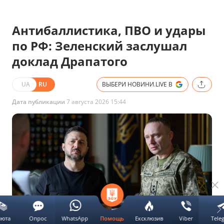
Антибаллистика, ПВО и удары
по РФ: Зеленский заслушал
доклад Драпатого
UA
RU
ВЫБЕРИ НОВИНИ.LIVE В
Дата публикации
7 августа 2026 15:44
люта
Опрос
WhatsApp
Ексклюзив
Viber
Tele
Помощь