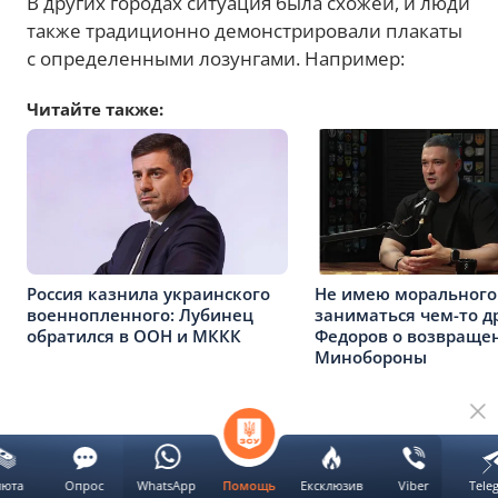
В других городах ситуация была схожей, и люди
также традиционно демонстрировали плакаты
с определенными лозунгами. Например:
Читайте также:
Россия казнила украинского
Не имею морального
военнопленного: Лубинец
заниматься чем-то д
обратился в ООН и МККК
Федоров о возвраще
Минобороны
Реклама
люта
Опрос
WhatsApp
Ексклюзив
Viber
Tele
Помощь