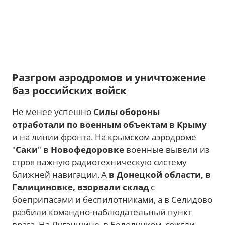
Разгром аэродромов и уничтожение
баз российских войск
Не менее успешно
Силы обороны
отработали по военным объектам в Крыму
и на линии фронта. На крымском аэродроме
"
Саки
"
в
Новофедоровке
военные вывели из
строя важную радиотехническую систему
ближней навигации. А
в Донецкой области, в
Галициновке, взорвали склад
с
боеприпасами и беспилотниками, а в Селидово
разбили командно-наблюдательный пункт
врага. На Луганщине, в Белолуцком, сожгли