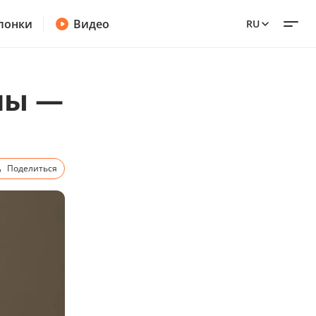
лонки
Видео
RU
ны —
Поделиться