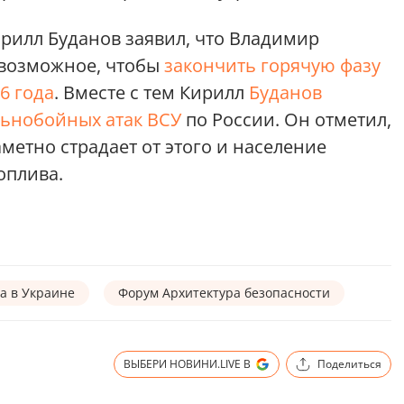
ирилл Буданов заявил, что Владимир
 возможное, чтобы
закончить горячую фазу
6 года
. Вместе с тем Кирилл
Буданов
льнобойных атак ВСУ
по России. Он отметил,
аметно страдает от этого и население
оплива.
а в Украине
Форум Архитектура безопасности
ВЫБЕРИ НОВИНИ.LIVE В
Поделиться