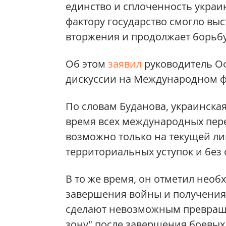
единство и сплоченность украи
фактору государство смогло вы
вторжения и продолжает борьбу
Об этом
заявил
руководитель Оф
дискуссии на Международном фо
По словам Буданова, украинска
время всех международных пер
возможно только на текущей л
территориальных уступок и без 
В то же время, он отметил нео
завершения войны и получения 
сделают невозможным превраще
зону" после завершения боевых