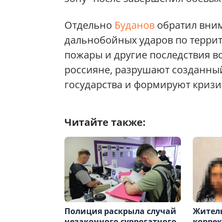
Отдельно
Буданов
обратил вним
дальнобойных ударов по террит
пожары и другие последствия 
россияне, разрушают созданны
государства и формируют кризи
Читайте также:
Полиция раскрыла случай
Жител
незаконного суррогатного
корре