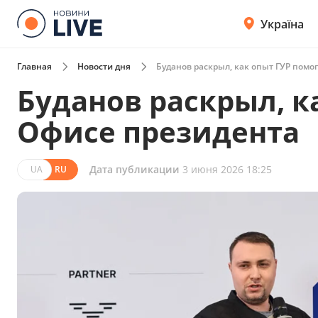
Україна
Главная
Новости дня
Буданов раскрыл, как опыт ГУР помо
Буданов раскрыл, к
Офисе президента
Дата публикации
3 июня 2026 18:25
UA
RU