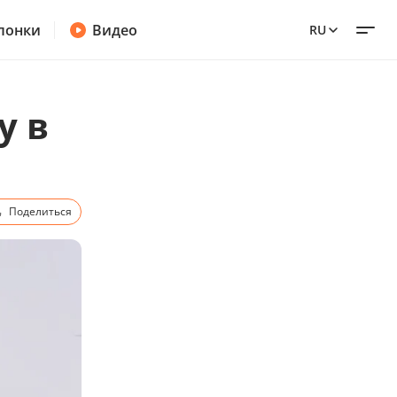
лонки
Видео
RU
у в
Поделиться