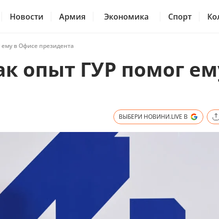
Новости
Армия
Экономика
Спорт
Ко
г ему в Офисе президента
ак опыт ГУР помог ем
ВЫБЕРИ НОВИНИ.LIVE В