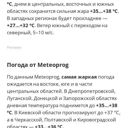
°C
, днем в центральных, восточных и южных
областях сохранится сильная жара
+35...+38 °C
.
В западных регионах будет прохладнее —
+27...+32 °C
. Ветер южный с переходом на
северный, 5–10 м/с.
Реклама
Погода от Meteoprog
По данным Meteoprog,
самая жаркая
погода
ожидается на востоке, юге и в части
центральных областей. В Днепропетровской,
Луганской, Донецкой и Запорожской областях
дневная температура поднимется до
+35...+38
°C
. В Киевской области прогнозируют до +37 °C,
а в Черкасской, Полтавской и Кировоградской
областях —
+33...+36 °C.