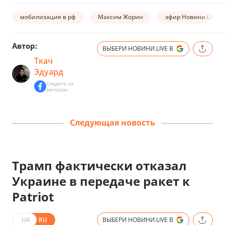
мобилизация в рф
Максим Жорин
эфир Новини.LIVE
Автор:
ВЫБЕРИ НОВИНИ.LIVE В
Ткач
Эдуард
Следите за
автором
Следующая новость
Трамп фактически отказал
Украине в передаче ракет к
Patriot
UA
RU
ВЫБЕРИ НОВИНИ.LIVE В