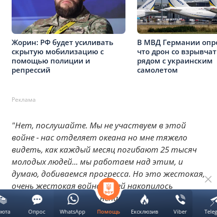
Жорин: РФ будет усиливать
В МВД Германии опр
скрытую мобилизацию с
что дрон со взрывча
помощью полиции и
рядом с украинским
репрессий
самолетом
Реклама
"Нет, послушайте. Мы не участвуем в этой
войне - нас отделяет океана но мне тяжело
видеть, как каждый месяц погибают 25 тысяч
молодых людей... мы работаем над этим, и
думаю, добиваемся прогресса. Но это жестокая,
очень жестокая война. В ней накопилось
огромное количество ненависти... между двумя
лидерами",
— заявил глава Белого дома.
люта
Опрос
WhatsApp
Ексклюзив
Viber
Tele
Помощь