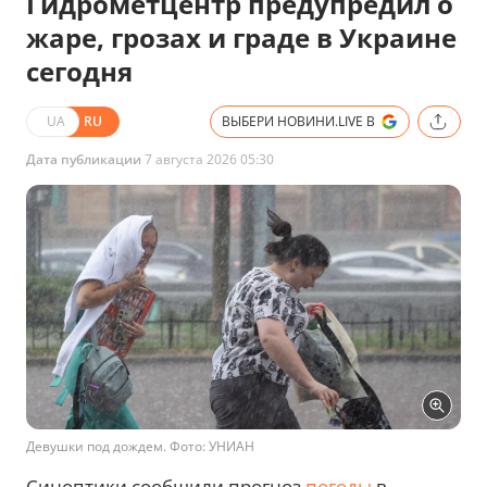
Гидрометцентр предупредил о
жаре, грозах и граде в Украине
сегодня
UA
RU
ВЫБЕРИ НОВИНИ.LIVE В
Дата публикации
7 августа 2026 05:30
Девушки под дождем. Фото: УНИАН
Синоптики сообщили прогноз
погоды
в