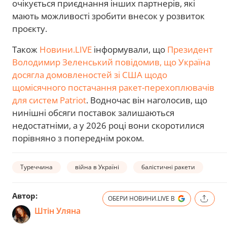
очікується приєднання інших партнерів, які
мають можливості зробити внесок у розвиток
проєкту.
Також
Новини.LIVE
інформували, що
Президент
Володимир Зеленський повідомив, що Україна
досягла домовленостей зі США щодо
щомісячного постачання ракет-перехоплювачів
для систем Patriot
. Водночас він наголосив, що
нинішні обсяги поставок залишаються
недостатніми, а у 2026 році вони скоротилися
порівняно з попереднім роком.
Туреччина
війна в Україні
балістичні ракети
Автор:
ОБЕРИ НОВИНИ.LIVE В
Штін Уляна