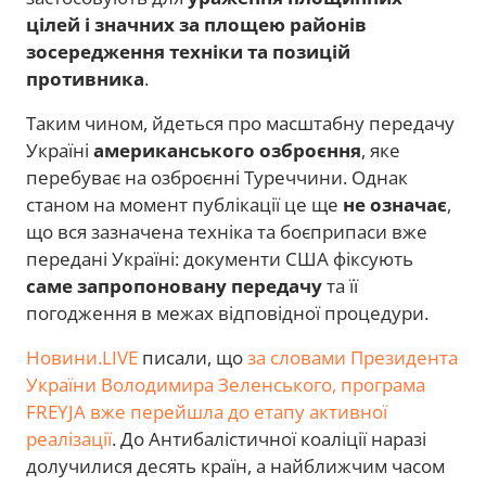
цілей і значних за площею районів
зосередження техніки та позицій
противника
.
Таким чином, йдеться про масштабну передачу
Україні
американського озброєння
, яке
перебуває на озброєнні Туреччини. Однак
станом на момент публікації це ще
не означає
,
що вся зазначена техніка та боєприпаси вже
передані Україні: документи США фіксують
саме запропоновану передачу
та її
погодження в межах відповідної процедури.
Новини.LIVE
писали, що
за словами Президента
України Володимира Зеленського, програма
FREYJA вже перейшла до етапу активної
реалізації
. До Антибалістичної коаліції наразі
долучилися десять країн, а найближчим часом