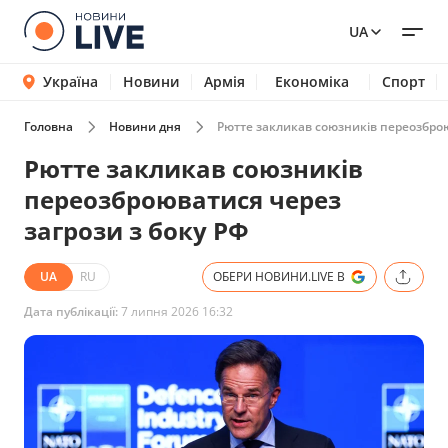
UA
Україна
Новини
Армія
Економіка
Спорт
Головна
Новини дня
Рютте закликав союзників переозброю
Рютте закликав союзників
переозброюватися через
загрози з боку РФ
UA
RU
ОБЕРИ НОВИНИ.LIVE В
Дата публікації:
7 липня 2026 16:32