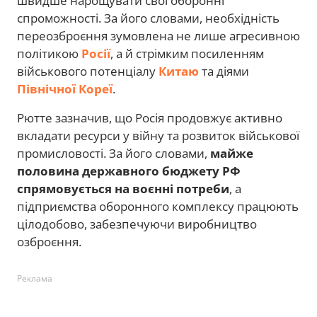
швидше нарощувати свої оборонні
спроможності. За його словами, необхідність
переозброєння зумовлена не лише агресивною
політикою
Росії
, а й стрімким посиленням
військового потенціалу
Китаю
та діями
Північної Кореї
.
Рютте зазначив, що Росія продовжує активно
вкладати ресурси у війну та розвиток військової
промисловості. За його словами,
майже
половина державного бюджету РФ
спрямовується на воєнні потреби
, а
підприємства оборонного комплексу працюють
цілодобово, забезпечуючи виробництво
озброєння.
Реклама