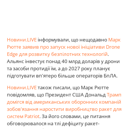
Новини.LIVE
інформували, що нещодавно
Марк
Рютте заявив про запуск нової ініціативи Drone
Edge для розвитку безпілотних технологій
.
Альянс інвестує понад 40 млрд доларів у дрони
та засоби протидії їм, а до 2027 року планує
підготувати вп'ятеро більше операторів БпЛА.
Новини.LIVE
також писали, що Марк Рютте
повідомляв, що Президент США Дональд
Трамп
домігся від американських оборонних компаній
зобов'язання наростити виробництво ракет для
систем Patriot
. За його словами, це питання
обговорювалося на тлі дефіциту ракет-