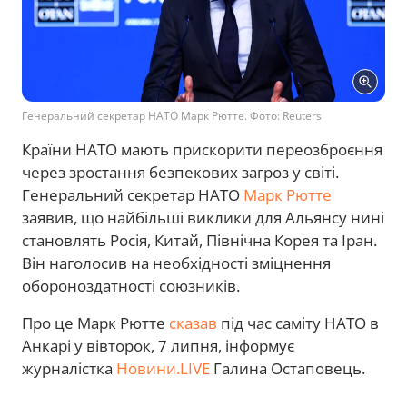
Генеральний секретар НАТО Марк Рютте. Фото: Reuters
Країни НАТО мають прискорити переозброєння
через зростання безпекових загроз у світі.
Генеральний секретар НАТО
Марк Рютте
заявив, що найбільші виклики для Альянсу нині
становлять Росія, Китай, Північна Корея та Іран.
Він наголосив на необхідності зміцнення
обороноздатності союзників.
Про це Марк Рютте
сказав
під час саміту НАТО в
Анкарі у вівторок, 7 липня, інформує
журналістка
Новини.LIVE
Галина Остаповець.