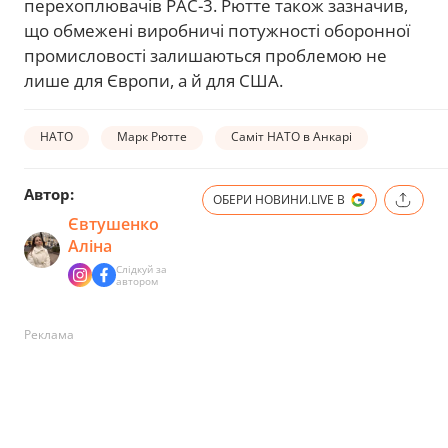
перехоплювачів PAC-3. Рютте також зазначив,
що обмежені виробничі потужності оборонної
промисловості залишаються проблемою не
лише для Європи, а й для США.
НАТО
Марк Рютте
Саміт НАТО в Анкарі
Автор:
ОБЕРИ НОВИНИ.LIVE В
Євтушенко
Аліна
Слідкуй за
автором
Реклама