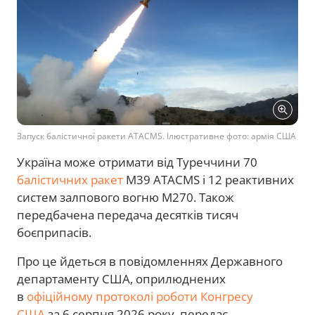
Запуск балістичної ракети ATACMS. Ілюстративне фото: армія США
Україна може отримати від Туреччини 70
балістичних ракет
M39 ATACMS і 12 реактивних
систем залпового вогню M270. Також
передбачена передача десятків тисяч
боєприпасів.
Про це йдеться в повідомленнях Державного
департаменту США, оприлюднених
в
офіційному протоколі роботи Конгресу
США
за 6 серпня 2026 року, передає