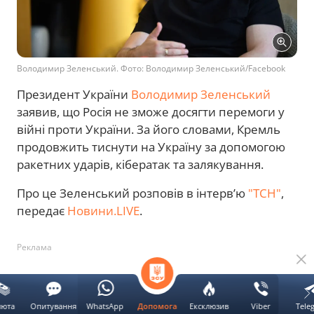
Володимир Зеленський. Фото: Володимир Зеленський/Facebook
Президент України
Володимир Зеленський
заявив, що Росія не зможе досягти перемоги у
війні проти України. За його словами, Кремль
продовжить тиснути на Україну за допомогою
ракетних ударів, кібератак та залякування.
Про це Зеленський розповів в інтерв’ю
"ТСН"
,
передає
Новини.LIVE
.
Реклама
люта
Опитування
WhatsApp
Ексклюзив
Viber
Tele
Допомога