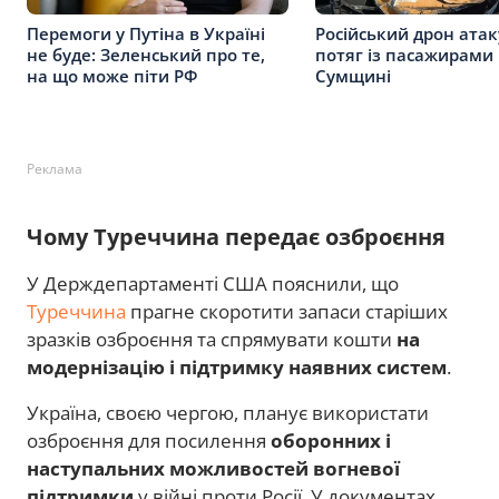
Перемоги у Путіна в Україні
Російський дрон ата
не буде: Зеленський про те,
потяг із пасажирами
на що може піти РФ
Сумщині
Реклама
Чому Туреччина передає озброєння
У Держдепартаменті США пояснили, що
Туреччина
прагне скоротити запаси старіших
зразків озброєння та спрямувати кошти
на
модернізацію і підтримку наявних систем
.
Україна, своєю чергою, планує використати
озброєння для посилення
оборонних і
наступальних можливостей вогневої
підтримки
у війні проти Росії. У документах