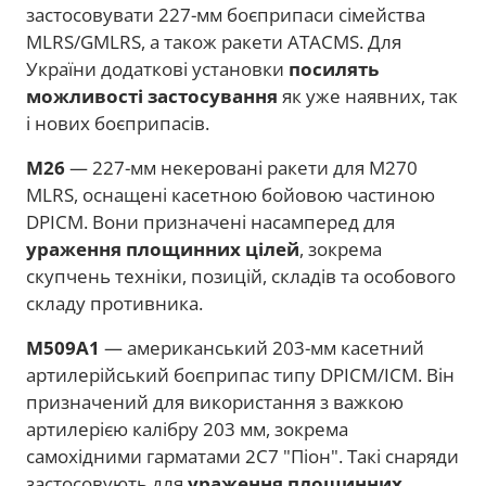
застосовувати 227-мм боєприпаси сімейства
MLRS/GMLRS, а також ракети ATACMS. Для
України додаткові установки
посилять
можливості застосування
як уже наявних, так
і нових боєприпасів.
M26
— 227-мм некеровані ракети для M270
MLRS, оснащені касетною бойовою частиною
DPICM. Вони призначені насамперед для
ураження площинних цілей
, зокрема
скупчень техніки, позицій, складів та особового
складу противника.
M509A1
— американський 203-мм касетний
артилерійський боєприпас типу DPICM/ICM. Він
призначений для використання з важкою
артилерією калібру 203 мм, зокрема
самохідними гарматами 2С7 "Піон". Такі снаряди
застосовують для
ураження площинних