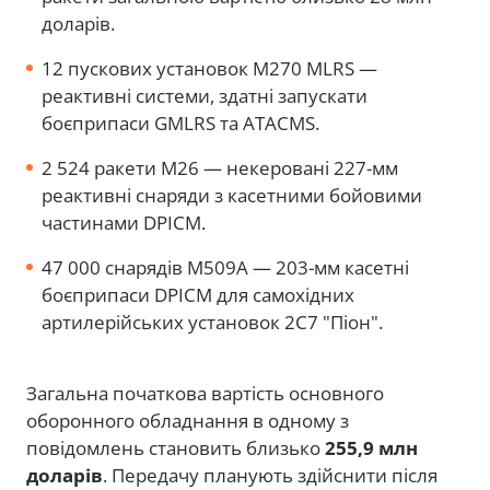
доларів.
12 пускових установок M270 MLRS —
реактивні системи, здатні запускати
боєприпаси GMLRS та ATACMS.
2 524 ракети M26 — некеровані 227-мм
реактивні снаряди з касетними бойовими
частинами DPICM.
47 000 снарядів M509A — 203-мм касетні
боєприпаси DPICM для самохідних
артилерійських установок 2С7 "Піон".
Загальна початкова вартість основного
оборонного обладнання в одному з
повідомлень становить близько
255,9 млн
доларів
. Передачу планують здійснити після