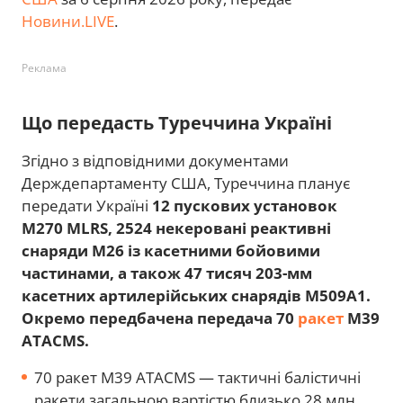
Новини.LIVE
.
Реклама
Що передасть Туреччина Україні
Згідно з відповідними документами
Держдепартаменту США, Туреччина планує
передати Україні
12 пускових установок
M270 MLRS, 2524 некеровані реактивні
снаряди M26 із касетними бойовими
частинами, а також 47 тисяч 203-мм
касетних артилерійських снарядів M509A1.
Окремо передбачена передача 70
ракет
M39
ATACMS.
70 ракет M39 ATACMS — тактичні балістичні
ракети загальною вартістю близько 28 млн