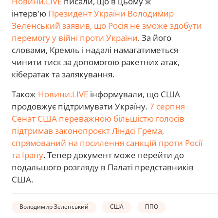
Новини.LIVE
писали, що в цьому ж
інтерв'ю
Президент України Володимир
Зеленський заявив, що Росія не зможе здобути
перемогу у війні проти України
. За його
словами, Кремль і надалі намагатиметься
чинити тиск за допомогою ракетних атак,
кібератак та залякування.
Також
Новини.LIVE
інформували, що США
продовжує підтримувати Україну.
7 серпня
Сенат США переважною більшістю голосів
підтримав законопроєкт Ліндсі Грема,
спрямований на посилення санкцій проти Росії
та Ірану
. Тепер документ може перейти до
подальшого розгляду в Палаті представників
США.
Володимир Зеленський
США
ППО