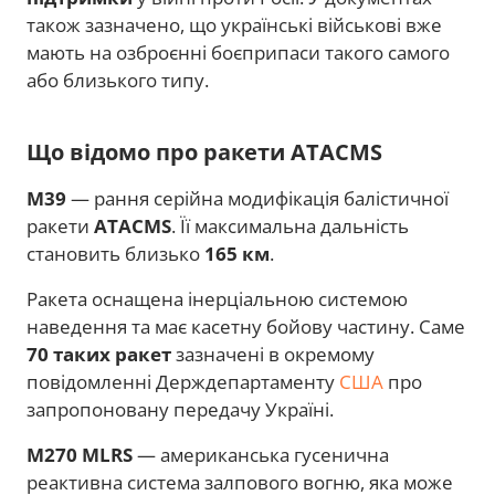
також зазначено, що українські військові вже
мають на озброєнні боєприпаси такого самого
або близького типу.
Що відомо про ракети ATACMS
M39
— рання серійна модифікація балістичної
ракети
ATACMS
. Її максимальна дальність
становить близько
165 км
.
Ракета оснащена інерціальною системою
наведення та має касетну бойову частину. Саме
70 таких ракет
зазначені в окремому
повідомленні Держдепартаменту
США
про
запропоновану передачу Україні.
M270 MLRS
— американська гусенична
реактивна система залпового вогню, яка може