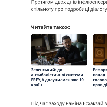
Протягом двох днів інфлюенсери
спільноту про подробиці діалогу
Читайте також:
Зеленський: до
Реформ
антибалістичної системи
понад 1
FREYJA долучилися вже 10
голово
країн
прав д
Під час заходу Раміна Есхакзай