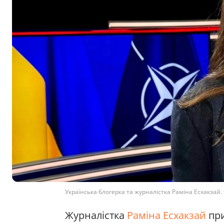
Українська блогерка та журналістка Раміна Есхакзай. 
Журналістка
Раміна Есхакзай
при