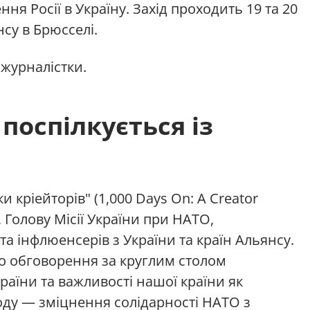
я Росії в Україну. Захід проходить 19 та 20
су в Брюсселі.
журналістки.
поспілкується із
и кріейторів" (1,000 Days On: A Creator
, Голову Місії України при НАТО,
а інфлюенсерів з України та країн Альянсу.
о обговорення за круглим столом
раїни та важливості нашої країни як
оду — зміцнення солідарності НАТО з