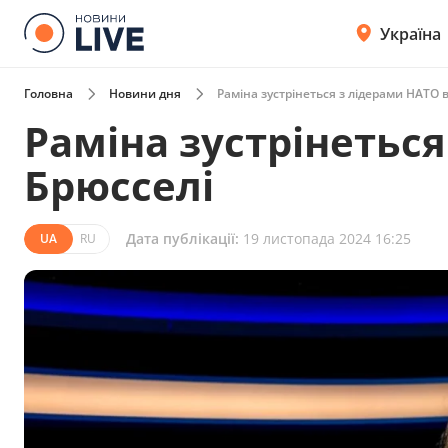
Україна
Головна
Новини дня
Раміна зустрінеться з лідерами НАТО 
Раміна зустрінеться
Брюсселі
Дата публікації:
19 листопада 2024 16:25
UA
RU