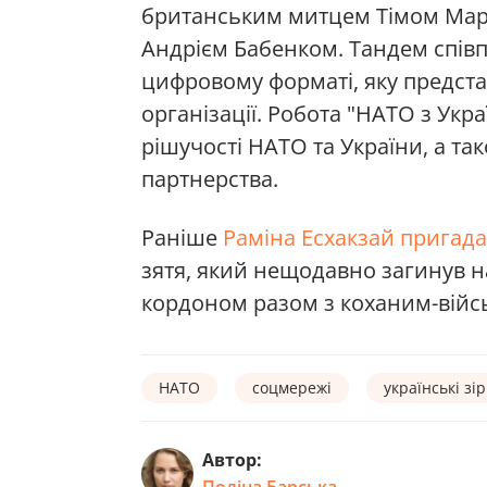
британським митцем Тімом Марр
Андрієм Бабенком. Тандем спів
цифровому форматі, яку предста
організації. Робота "НАТО з Ук
рішучості НАТО та України, а та
партнерства.
Раніше
Раміна Есхакзай пригад
зятя, який нещодавно загинув н
кордоном разом з коханим-вій
НАТО
соцмережі
українські зі
Автор:
Поліна Барська