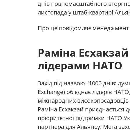
днів повномасштабного вторгненн
листопада у штаб-квартирі Альян
Про це повідомляє менеджмент 
Раміна Есхакзай 
лідерами НАТО
Захід під назвою "1000 днів: думк
Exchange) об'єднає лідерів НАТО
міжнародних високопосадовців т
Раміна Есхакзай приєднається д
пріоритетної підтримки НАТО Ук
партнера для Альянсу. Мета зах