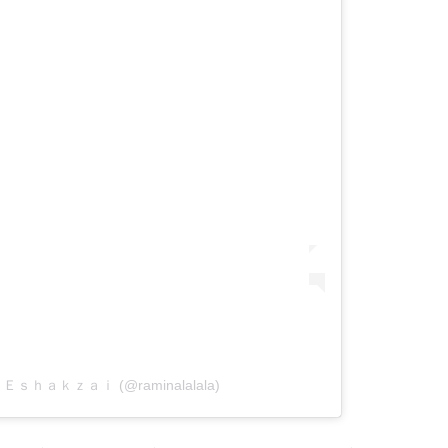
ａ Ｅｓｈａｋｚａｉ (@raminalalala)