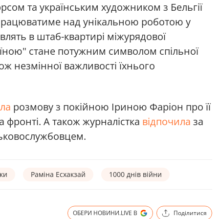
сом та українським художником з Бельгії
працюватиме над унікальною роботою у
влять в штаб-квартирі міжурядової
раїною" стане потужним символом спільної
кож незмінної важливості їхнього
ала
розмову з покійною Іриною Фаріон про її
а фронті. А також журналістка
відпочила
за
ськовослужбовцем.
рки
Раміна Есхакзай
1000 днів війни
ОБЕРИ НОВИНИ.LIVE В
Поділитися