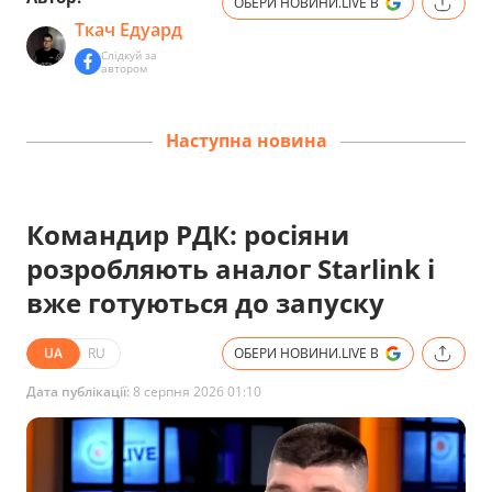
ОБЕРИ НОВИНИ.LIVE В
Ткач Едуард
Слідкуй за
автором
Наступна новина
Командир РДК: росіяни
розробляють аналог Starlink і
вже готуються до запуску
UA
RU
ОБЕРИ НОВИНИ.LIVE В
Дата публікації:
8 серпня 2026 01:10