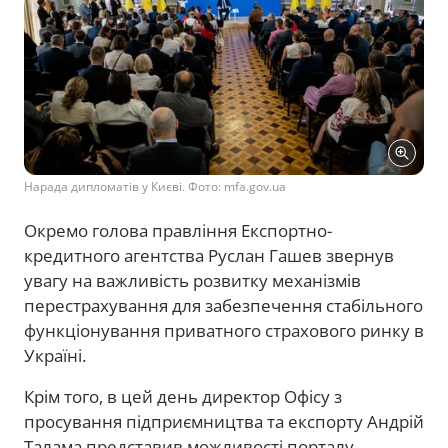
Нарада дипломатів у Києві. Фото: mfa.gov.ua
Окремо голова правління Експортно-
кредитного агентства Руслан Гашев звернув
увагу на важливість розвитку механізмів
перестрахування для забезпечення стабільного
функціонування приватного страхового ринку в
Україні.
Крім того, в цей день директор Офісу з
просування підприємництва та експорту Андрій
Талама представив можливості порталу