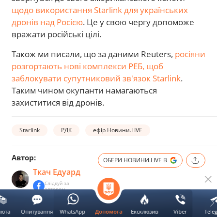
щодо використання Starlink для українських
дронів над Росією
. Це у свою чергу допоможе
вражати російські цілі.
Також ми писали, що за даними Reuters,
росіяни
розгортають нові комплекси РЕБ, щоб
заблокувати супутниковий зв'язок Starlink
.
Таким чином окупанти намагаються
захиститися від дронів.
Starlink
РДК
ефір Новини.LIVE
Автор:
ОБЕРИ НОВИНИ.LIVE В
Ткач Едуард
Слідкуй за
автором
люта
Опитування
WhatsApp
Ексклюзив
Viber
Tele
Допомога