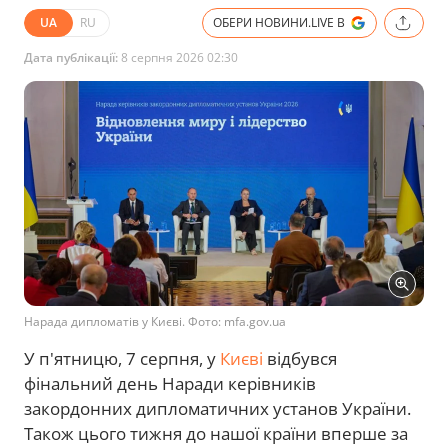
UA
RU
ОБЕРИ НОВИНИ.LIVE В
Дата публікації:
8 серпня 2026 02:30
Нарада дипломатів у Києві. Фото: mfa.gov.ua
У п'ятницю, 7 серпня, у
Києві
відбувся
фінальний день Наради керівників
закордонних дипломатичних установ України.
Також цього тижня до нашої країни вперше за