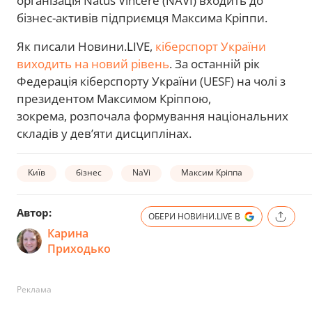
організація Natus Vincere (NAVI) входить до
бізнес-активів підприємця Максима Кріппи.
Як писали Новини.LIVE,
кіберспорт України
виходить на новий рівень
. За останній рік
Федерація кіберспорту України (UESF) на чолі з
президентом Максимом Кріппою,
зокрема, розпочала формування національних
складів у дев’яти дисциплінах.
Київ
бізнес
NaVi
Максим Кріппа
Автор:
ОБЕРИ НОВИНИ.LIVE В
Карина
Приходько
Реклама