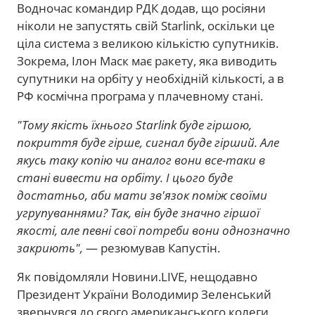
Водночас командир РДК додав, що росіяни
ніколи не запустять свій Starlink, оскільки це
ціла система з великою кількістю супутників.
Зокрема, Ілон Маск має ракету, яка виводить
супутники на орбіту у необхідній кількості, а в
РФ космічна програма у плачевному стані.
"Тому якість їхнього Starlink буде гіршою,
покриття буде гірше, сигнал буде гірший. Але
якусь таку копію чи аналог вони все-таки в
стані вивести на орбіту. І цього буде
достатньо, аби мати зв'язок поміж своїми
угрупуваннями? Так, він буде значно гіршої
якості, але певні свої потреби вони однозначно
закриють",
— резюмував Капустін.
Як повідомляли Новини.LIVE, нещодавно
Президент України Володимир Зеленський
звернувся до свого американського колеги