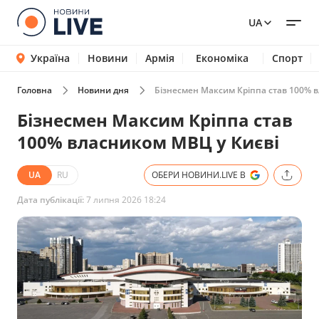
UA
Україна
Новини
Армія
Економіка
Спорт
Головна
Новини дня
Бізнесмен Максим Кріппа став 100% 
Бізнесмен Максим Кріппа став
100% власником МВЦ у Києві
UA
RU
ОБЕРИ НОВИНИ.LIVE В
Дата публікації:
7 липня 2026 18:24