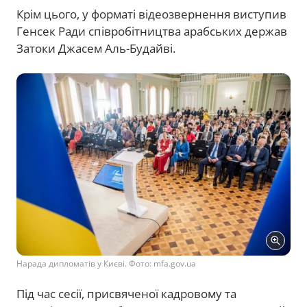
Крім цього, у форматі відеозвернення виступив
Генсек Ради співробітництва арабських держав
Затоки Джасем Аль-Будайві.
Нарада дипломатів у Києві. Фото: mfa.gov.ua
Під час сесії, присвяченої кадровому та