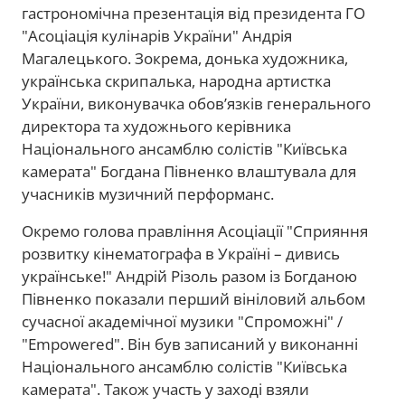
гастрономічна презентація від президента ГО
"Асоціація кулінарів України" Андрія
Магалецького. Зокрема, донька художника,
українська скрипалька, народна артистка
України, виконувачка обов’язків генерального
директора та художнього керівника
Національного ансамблю солістів "Київська
камерата" Богдана Півненко влаштувала для
учасників музичний перформанс.
Окремо голова правління Асоціації "Сприяння
розвитку кінематографа в Україні – дивись
українське!" Андрій Різоль разом із Богданою
Півненко показали перший вініловий альбом
сучасної академічної музики "Спроможні" /
"Empowered". Він був записаний у виконанні
Національного ансамблю солістів "Київська
камерата". Також участь у заході взяли