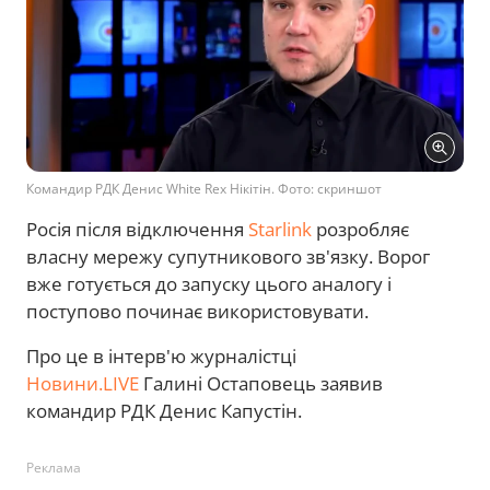
Командир РДК Денис White Rex Нікітін. Фото: скриншот
Росія після відключення
Starlink
розробляє
власну мережу супутникового зв'язку. Ворог
вже готується до запуску цього аналогу і
поступово починає використовувати.
Про це в інтерв'ю журналістці
Новини.LIVE
Галині Остаповець заявив
командир РДК Денис Капустін.
Реклама