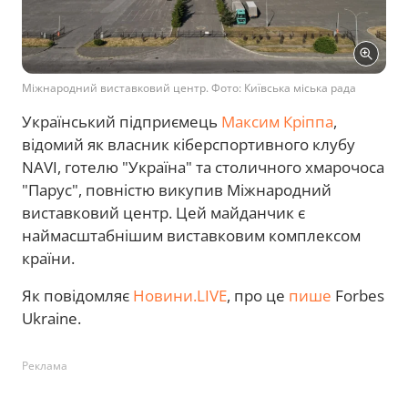
Міжнародний виставковий центр. Фото: Київська міська рада
Український підприємець
Максим Кріппа
,
відомий як власник кіберспортивного клубу
NAVI, готелю "Україна" та столичного хмарочоса
"Парус", повністю викупив Міжнародний
виставковий центр. Цей майданчик є
наймасштабнішим виставковим комплексом
країни.
Як повідомляє
Новини.LIVE
, про це
пише
Forbes
Ukraine.
Реклама