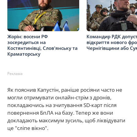
Жорін: восени РФ
Командир РДК допус
зосередиться на
відкриття нового фро
Костянтинівці, Слов'янську та
Чернігівщини або С
Краматорську
Реклама
Як пояснив Капустін, раніше росіяни часто не
могли отримувати онлайн-стрім з дронів,
покладаючись на зчитування SD-карт після
повернення БпЛА на базу. Тепер же вони
докладають максимум зусиль, щоб ліквідувати
це "сліпе вікно".