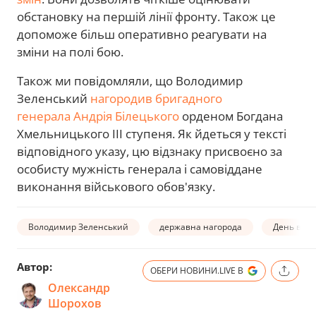
обстановку на першій лінії фронту. Також це
допоможе більш оперативно реагувати на
зміни на полі бою.
Також ми повідомляли, що Володимир
Зеленський
нагородив бригадного
генерала Андрія Білецького
орденом Богдана
Хмельницького III ступеня. Як йдеться у тексті
відповідного указу, цю відзнаку присвоєно за
особисту мужність генерала і самовіддане
виконання військового обов'язку.
Володимир Зеленський
державна нагорода
День війс
Автор:
ОБЕРИ НОВИНИ.LIVE В
Олександр
Шорохов