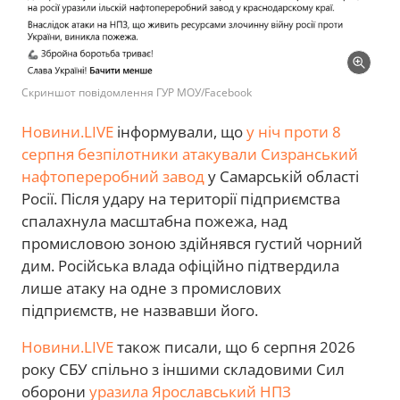
Скриншот повідомлення ГУР МОУ/Facebook
Новини.LIVE
інформували, що
у ніч проти 8
серпня безпілотники атакували Сизранський
нафтопереробний завод
у Самарській області
Росії. Після удару на території підприємства
спалахнула масштабна пожежа, над
промисловою зоною здійнявся густий чорний
дим. Російська влада офіційно підтвердила
лише атаку на одне з промислових
підприємств, не назвавши його.
Новини.LIVE
також писали, що 6 серпня 2026
року СБУ спільно з іншими складовими Сил
оборони
уразила Ярославський НПЗ