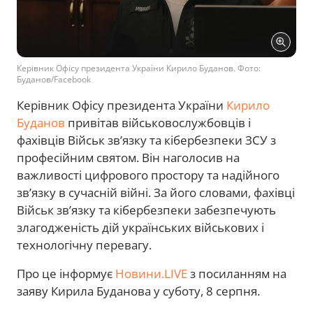
Керівник Офісу президента України Кирило Буданов. Фото:
Буданов/Facebook
Керівник Офісу президента України
Кирило
Буданов
привітав військовослужбовців і
фахівців Військ зв’язку та кібербезпеки ЗСУ з
професійним святом. Він наголосив на
важливості цифрового простору та надійного
зв’язку в сучасній війні. За його словами, фахівці
Військ зв’язку та кібербезпеки забезпечують
злагодженість дій українських військових і
технологічну перевагу.
Про це інформує
Новини.LIVE
з посиланням на
заяву Кирила Буданова у суботу, 8 серпня.