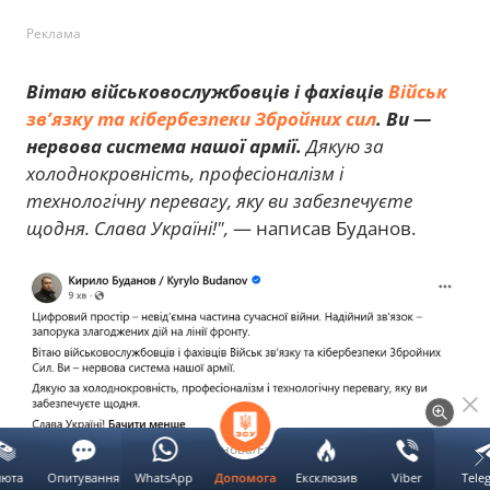
Реклама
Вітаю військовослужбовців і фахівців
Військ
зв’язку та кібербезпеки Збройних сил
. Ви —
нервова система нашої армії.
Дякую за
холоднокровність, професіоналізм і
технологічну перевагу, яку ви забезпечуєте
щодня. Слава Україні!",
— написав Буданов.
Скриншот повідомлення Буданова/Facebook
люта
Опитування
WhatsApp
Ексклюзив
Viber
Tele
Допомога