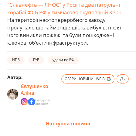
"Славнефть — ЯНОС" у Росії та два патрульні
кораблі ФСБ РФ у тимчасово окупованій Керчі
.
На території нафтопереробного заводу
пролунало щонайменше шість вибухів, після
чого виникли пожежі та були пошкоджені
ключові об’єкти інфраструктури.
НПЗ
ГУР
удари по РФ
Автор:
ОБЕРИ НОВИНИ.LIVE В
Євтушенко
Аліна
Слідкуй за
автором
Наступна новина