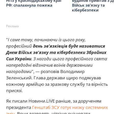
НПЗ у Краснодарському краї
Буданов привітав з 
РФ: спалахнула пожежа
Військ зв'язку та
кібербезпеки
Реклама
"
І саме тому, починаючи із цього року,
професійний
день зв’язківців буде називатися
Днем Військ зв’язку та кібербезпеки Збройних
Сил України
. З нагоди цього професійного свята
напередодні відзначив воїнів державними
нагородами
", — розповів Володимир
Зеленський. Глава держави щиро подякував
кожному армійцю за зразкову службу та вірність
присязі.
Як писали Новини.LIVE раніше, за дорученям
президента
Генштаб ЗСУ готує низку системних
змін
. Вони дозволять чіткіше оцінювати