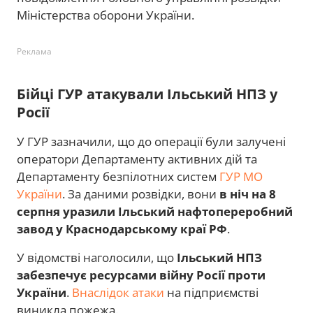
Міністерства оборони України.
Реклама
Бійці ГУР атакували Ільський НПЗ у
Росії
У ГУР зазначили, що до операції були залучені
оператори Департаменту активних дій та
Департаменту безпілотних систем
ГУР МО
України
. За даними розвідки, вони
в ніч на 8
серпня уразили Ільський нафтопереробний
завод у Краснодарському краї РФ
.
У відомстві наголосили, що
Ільський НПЗ
забезпечує ресурсами війну Росії проти
України
.
Внаслідок атаки
на підприємстві
виникла пожежа.