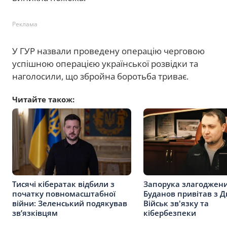
Реклама
У ГУР назвали проведену операцію черговою
успішною операцією української розвідки та
наголосили, що збройна боротьба триває.
Читайте також:
Тисячі кібератак відбили з
Запорука злагоджени
початку повномасштабної
Буданов привітав з 
війни: Зеленський подякував
Військ зв'язку та
зв’язківцям
кібербезпеки