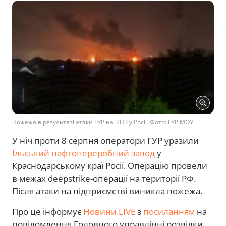
Пожежа в результаті атаки ГУР на НПЗ у Росії. Фото: ГУР МОУ
У ніч проти 8 серпня оператори ГУР уразили
Ільський нафтопереробний завод
у
Краснодарському краї Росії. Операцію провели
в межах deepstrike-операції на території РФ.
Після атаки на підприємстві виникла пожежа.
Про це інформує
Новини.LIVE
з
посиланням
на
повідомлення Головного управлінні розвідки