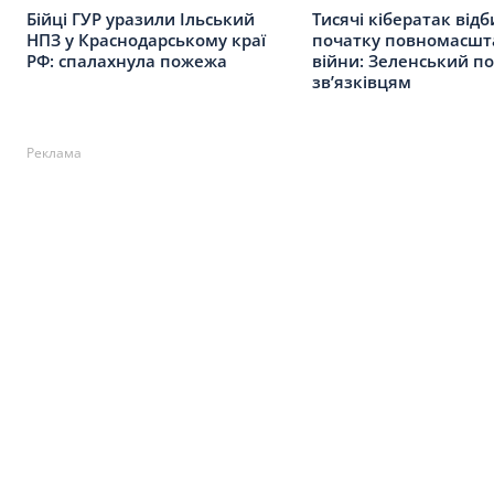
Бійці ГУР уразили Ільський
Тисячі кібератак відб
НПЗ у Краснодарському краї
початку повномасшт
РФ: спалахнула пожежа
війни: Зеленський п
зв’язківцям
Реклама