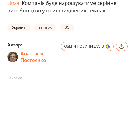
Linza
. Компанія буде нарощуватиме серійне
виробництво у пришвидшених темпах.
Україна
зв'язок
3G
Автор:
ОБЕРИ НОВИНИ.LIVE В
Анастасія
Постоєнко
Реклама