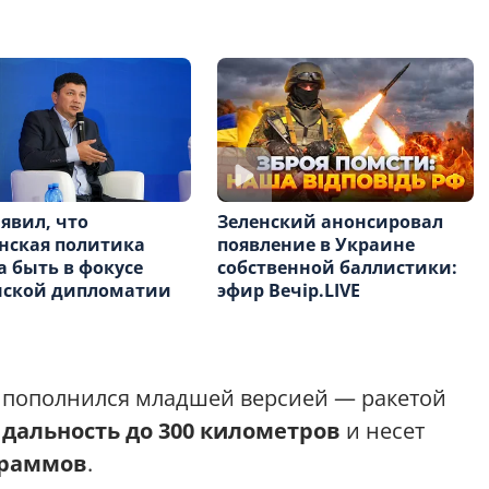
явил, что
Зеленский анонсировал
нская политика
появление в Украине
 быть в фокусе
собственной баллистики:
нской дипломатии
эфир Вечір.LIVE
е пополнился младшей версией — ракетой
т
дальность до 300 километров
и несет
граммов
.