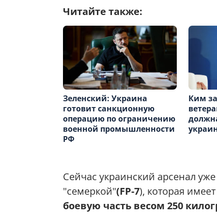
Читайте также:
Зеленский: Украина
Ким за
готовит санкционную
ветера
операцию по ограничению
должна
военной промышленности
украи
РФ
Сейчас украинский арсенал уж
"семеркой"
(FP-7
), которая имее
боевую часть весом 250 кило