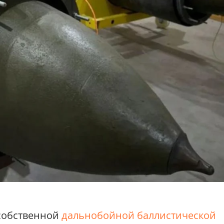
 собственной
дальнобойной баллистической