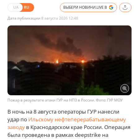
UA
RU
ВЫБЕРИ НОВИНИ.LIVE В
Дата публикации
8 августа 2026 12:48
Пожар в результате атаки ГУР на НПЗ в России. Фото: ГУР МОУ
В ночь на 8 августа операторы ГУР нанесли
удар по
Ильскому нефтеперерабатывающему
заводу
в Краснодарском крае России. Операция
была проведена в рамках deepstrike на