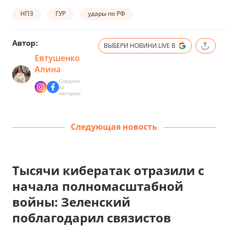
НПЗ
ГУР
удары по РФ
Автор:
ВЫБЕРИ НОВИНИ.LIVE В
Евтушенко
Алина
Следите
за
автором
Следующая новость
Тысячи кибератак отразили с
начала полномасштабной
войны: Зеленский
поблагодарил связистов