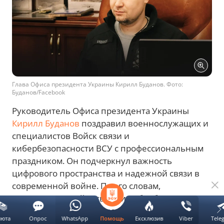
Глава Офиса президента Украины Кирилл Буданов. Фото:
Буданов/Facebook
Руководитель Офиса президента Украины
Кирилл Буданов
поздравил военнослужащих и
специалистов Войск связи и
кибербезопасности ВСУ с профессиональным
праздником. Он подчеркнул важность
цифрового пространства и надежной связи в
современной войне. По его словам,
специалисты Войск связи и кибербезопасности
обеспечивают слаженность действий
люта
Опрос
WhatsApp
Ексклюзив
Viber
Tele
Помощь
украинских военных и технологическое