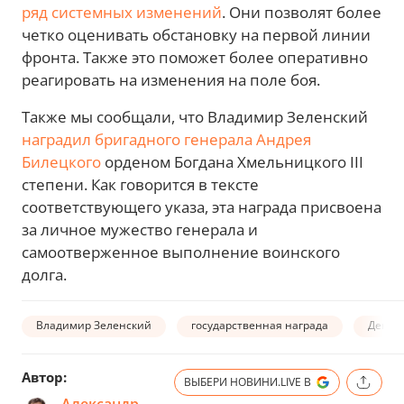
ряд системных изменений
. Они позволят более
четко оценивать обстановку на первой линии
фронта. Также это поможет более оперативно
реагировать на изменения на поле боя.
Также мы сообщали, что Владимир Зеленский
наградил бригадного генерала Андрея
Билецкого
орденом Богдана Хмельницкого III
степени. Как говорится в тексте
соответствующего указа, эта награда присвоена
за личное мужество генерала и
самоотверженное выполнение воинского
долга.
Владимир Зеленский
государственная награда
День 
Автор:
ВЫБЕРИ НОВИНИ.LIVE В
Александр