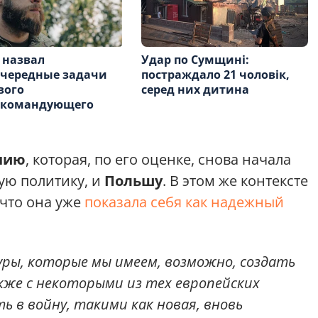
 назвал
Удар по Сумщині:
очередные задачи
постраждало 21 чоловік,
вого
серед них дитина
окомандующего
нию
, которая, по его оценке, снова начала
ую политику, и
Польшу
. В этом же контексте
 что она уже
показала себя как надежный
ры, которые мы имеем, возможно, создать
акже с некоторыми из тех европейских
 в войну, такими как новая, вновь