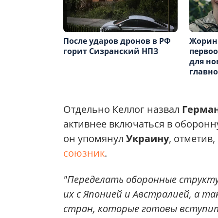
После ударов дронов в РФ
Жорин
горит Сизранский НПЗ
перво
для но
главн
Отдельно Келлог назвал
Герма
активнее включаться в оборонн
он упомянул
Украину
, отметив,
союзник
.
"Переделать оборонные структу
их с Японией и Австралией, а т
стран, которые готовы вступить