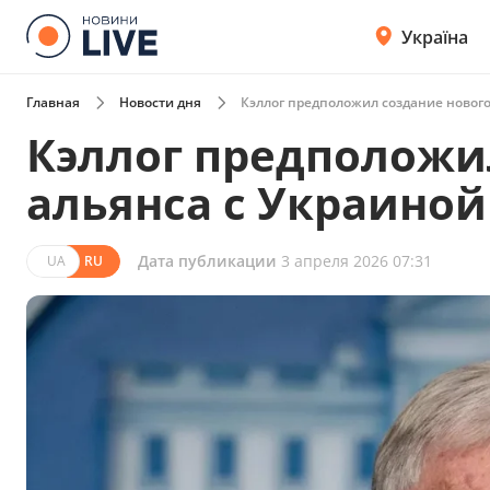
Україна
Главная
Новости дня
Кэллог предположил создание нового
Кэллог предположи
альянса с Украиной
Дата публикации
3 апреля 2026 07:31
UA
RU