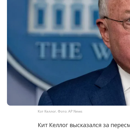
Кот Келлог. Фото: AP News
Кит Келлог высказался за пере