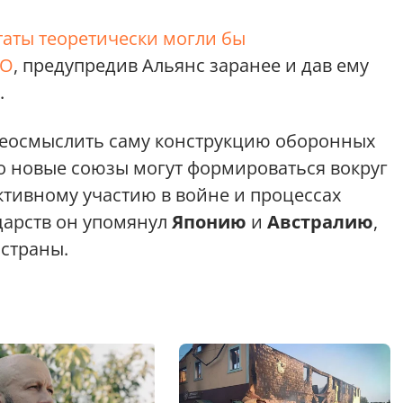
аты теоретически могли бы
ТО
, предупредив Альянс заранее и дав ему
.
реосмыслить саму конструкцию оборонных
 что новые союзы могут формироваться вокруг
активному участию в войне и процессах
ударств он упомянул
Японию
и
Австралию
,
 страны.