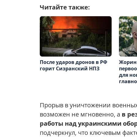
Читайте также:
После ударов дронов в РФ
Жорин
горит Сизранский НПЗ
перво
для но
главн
Прорыв в уничтожении военных
возможен не мгновенно, а
в ре
работы над украинскими об
подчеркнул, что ключевым факто