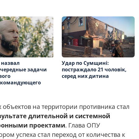
 назвал
Удар по Сумщині:
очередные задачи
постраждало 21 чоловік,
вого
серед них дитина
окомандующего
 объектов на территории противника стал
зультате длительной и системной
оронными проектами
. Глава ОПУ
ром успеха стал переход от количества к