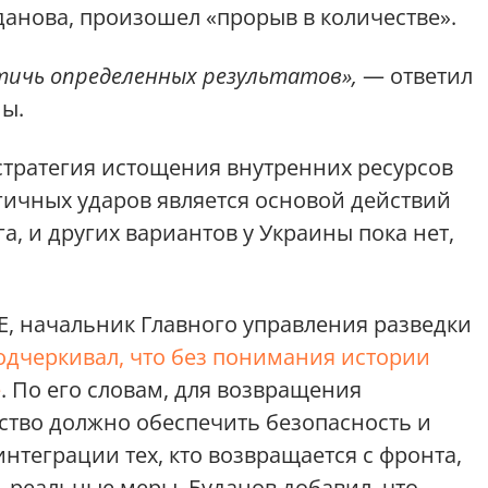
данова, произошел «прорыв в количестве».
ичь определенных результатов»,
— ответил
ны.
стратегия истощения внутренних ресурсов
ичных ударов является основой действий
а, и других вариантов у Украины пока нет,
E, начальник Главного управления разведки
одчеркивал, что без понимания истории
е
. По его словам, для возвращения
рство должно обеспечить безопасность и
интеграции тех, кто возвращается с фронта,
 реальные меры. Буданов добавил, что